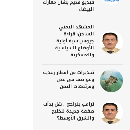
فيديو قديم بشأن معارك
البيضاء
المشهد اليمني
الساخن: قراءة
جيوسياسية أولية
للأوضاع السياسية
والعسكرية
تحذيرات من أمطار رعدية
وعواصف في عدن
ومرتفعات اليمن
ترامب يتراجع .. هل بدأت
صفقة جديدة للخليج
والشرق الأوسط؟