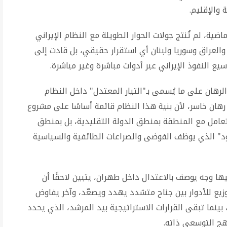
 والإقليم.
ية، لم تُنتج جولات الحوار الطويلة مع النظام الإيراني
العراق وسوريا ولبنان أي استقرار حقيقي، بل قادت إلى
ع النفوذ الإيراني عبر أدوات مباشرة وغير مباشرة.
الرهان على ما يُسمى بـ"التيار المعتدل" داخل النظام
رهان خاسر، لأن بنية هذا النظام قائمة أساسًا على مشروع
عامل مع المنطقة بمنطق الدولة التقليدية، بل بمنطق
ود" الذي يوظف الفوضى والصراعات الطائفية والسياسية
 وجه يوصف بالاعتدال داخل طهران، يتبين لاحقًا أن
توزيع للأدوار بين جناح متشدد يهدد ويصعّد، وآخر يفاوض
ينما تبقى القرارات الاستراتيجية بيد المرشد، الذي يحدد
هج التوسعي ذاته.