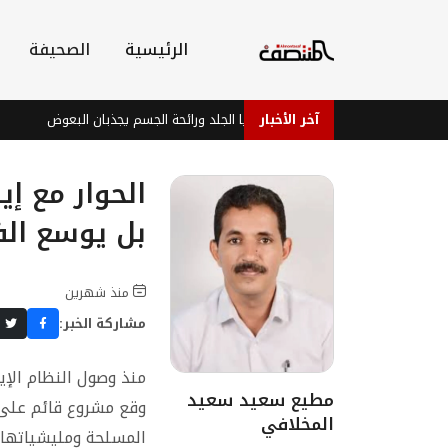
الرئيسية
الصحيفة
آخر الأخبار
دراسة: بكتيريا الجلد ورائحة الجسم يجذبان البعوض
فيف
الحوار مع إي
بل يوسع ال
منذ شهرين
مشاركة الخبر:
منذ وصول النظام الإي
مطيع سعيد سعيد
وقع مشروع قائم على ا
المخلافي
المسلحة ومليشياتها ا