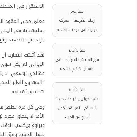
الاستقرار في المنطقة
منذ يوم
إرباك الشرعية .. معركة
فعلى مدى العقود الماض
موازية في توقيت الحسم
ومليشياته في اليمن و
مزيد من التصعيد وتوسي
منذ 3 أيام
لقد أثبتت التجارب أن 
قرار المليشيا الحوثية .. في
الإيراني لم يكن سوى 
طهران لا في صنعاء
عقائدي توسعي، لا يت
"المشروع العابر للحد
منذ 5 أيام
لتحقيق أهدافه.
منح الحوثيين فرصة جديدة
وفي كل مرة يظهر فيها
للسلام .. ثمن قد يكون
الأمر لا يتجاوز مجرد 
أفدح من الحرب
ويراوغ ويكسب الوقت، ب
مسار الجميع وفق الن