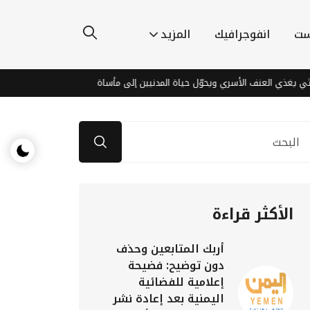
ست
انفوجرافيك
المزيد
ذي العنف الأسري ويحوّل حياة المدنيين إلى مأساة
اكتشافات مذهلة قرب
الأكثر قراءة
أربك المتابعين وحذف
دون توضيح: فضيحة
إعلامية للفضائية
اليمنية بعد إعادة نشر