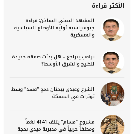
الأكثر قراءة
المشهد اليمني الساخن: قراءة
جيوسياسية أولية للأوضاع السياسية
والعسكرية
ترامب يتراجع .. هل بدأت صفقة جديدة
للخليج والشرق الأوسط؟
الشرع وعبدي يبحثان دمج "قسد" وسط
توترات في الحسكة
مشروع "مسام" يتلف 4141 لغماً
ومخلفاً حربياً في مديرية ميدي بحجة