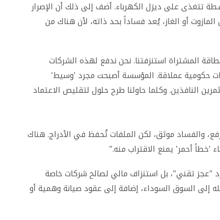
شطة تتغذى على ديزل الكهرباء. أضف إلى ذلك أن الإصرار
المازوت أو الغاز، يُعد فساداً بحد ذاته، لأن هناك من
اقة المشتراة استنزفتنا. نحن ندفع لهذه الشركات
حطات حكومية عملاقة. المؤسسة أصبحت مجرد 'وسيط'
مرين النافذين. وكلما حاولنا طرح حلول لتقليص الاعتماد
ُرفع، والفساد موثق، لكن الملفات تُحفظ في الأدراج. هناك
'خطاً أحمر' يمنع الاقتراب منه."
د "عجز تقني"، بل استنزاف مالي لصالح شركات خاصة
له إلى السوق السوداء، إضافة إلى عقود صيانة وهمية أو