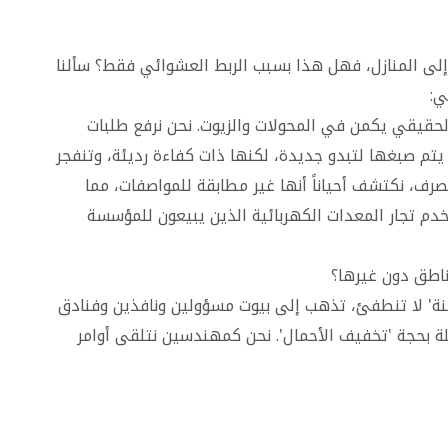
إلى المنازل، فهل هذا بسبب الربط العشوائي فقط؟ سألنا
ي:
لحقيقي يكمن في المحولات والزيوت. نحن نرفع طلبات
يتم صبغها لتبدو جديدة، لكنها ذات كفاءة رديئة، وتنفجر
ف، نكتشف أحياناً أنها غير مطابقة للمواصفات، مما
خدم تجار المعدات الكهربائية الذين يبيعون للمؤسسة
ناطق دون غيرها؟
نة' لا تنطفئ، تذهب إلى بيوت مسؤولين ونافذين وفنادق
لة بحجة 'تخفيف الأحمال'. نحن كمهندسين نتلقى أوامر