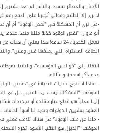
الأجبان والعصائر تفسد، والناس لم تعد تشتري إلا
لا نرى إلا الظلام وفواتير تُجبرنا على الدفع رغم غ
-هل ترى أن المشكلة في "نقص الوقود" أم أن هناك
أبو مروان: "نقص الوقود كذبة مللنا منها. عندما 
تعمل الكهرباء 24 ساعة! هذا يعني أن 
الطاقة المشتراة التي يملكها فلان وعلان". والن
انتقلنا إلى "كواليس المؤسسة"، والتقينا بموظف
عدم ذكر اسمه)، وسألناه:
- لماذا لا تنجح عمليات الصيانة في تحسين التو
الموظف: "المشكلة ليست بيد الفنيين، بل في القر
إلينا فعلياً هو قطع غيار مقلدة أو تجديدات شكل
العقود بملايين الدولارات وتورد لنا أسوأ الخامات".
- ماذا عن ملف الوقود؟ هل هناك تلاعب فعلي في
الموظف: "الديزل هو الثقب الأسود. تخرج الشحنة