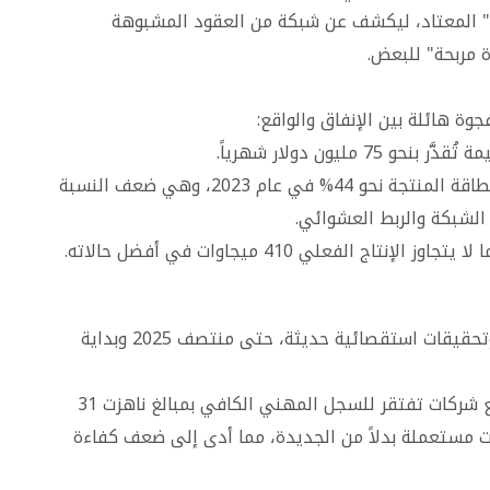
ود" المعتاد، ليكشف عن شبكة من العقود المشبوهة
ة مربحة" للبعض.
جوة هائلة بين الإنفاق والواقع:
مليون دولار شهرياً.
- الفاقد الفني والتجاري: بلغت نسبة الفاقد من الطاقة المنتجة نحو 44% في عام 2023، وهي ضعف النسبة
كشفت تقارير الجهاز المركزي للرقابة والمحاسبة وتحقيقات استقصائية حديثة، حتى منتصف 2025 وبداية
- مشروع محطة الحسوة: التعاقد بالأمر المباشر مع شركات تفتقر للسجل المهني الكافي بمبالغ ناهزت 31
ات مستعملة بدلاً من الجديدة، مما أدى إلى ضعف كفاءة