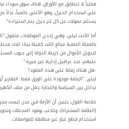
فعلياً لا تتطابق مع الأوراق. هناك سوق سوداء ن
على استخدام الديزل، وهو الأغلى عالمياً، بدلاً من 
يستلم عمولات عن كل لتر ديزل يتم استيراده".
أما الأخت ليلى، وهي إحدى الموظفات، فتقول:"الط
بالعملة الصعبة مبالغ كانت كفيلة ببناء ثلاث م
لتحويل الأموال من خزينة الدولة إلى جيوب المستث
عليهم، نجد عراقيل إدارية غير مبررة."
-هل هناك رقابة على هذه العقود؟
ليلى: "الرقابة موجودة على الورق فقط. التقارير ت
تداخل بين السياسة والتجارة جعل من ملف الكهرباء 
خلاصة القول، يتبين أن الأزمة في عدن ليست مجر
(الطاقة المشتراة)، وتلاعب بوقود المحطات وتحوي
استخدام قطع غيار غير مطابقة للمواصفات.