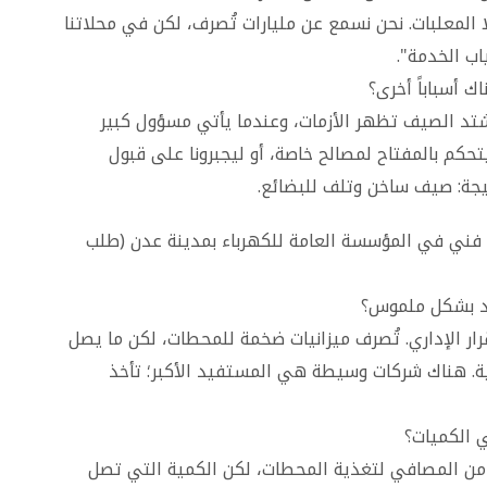
 المعلبات. نحن نسمع عن مليارات تُصرف، لكن في محلاتنا
ياب الخدمة".
 أسباباً أخرى؟
يشتد الصيف تظهر الأزمات، وعندما يأتي مسؤول كبير
هناك من يتحكم بالمفتاح لمصالح خاصة، أو ليجبرونا على قبول
تيجة: صيف ساخن وتلف للبضائع.
 فني في المؤسسة العامة للكهرباء بمدينة عدن (طلب
ليد بشكل ملموس؟
ار الإداري. تُصرف ميزانيات ضخمة للمحطات، لكن ما يصل
ية. هناك شركات وسيطة هي المستفيد الأكبر؛ تأخذ
 الكميات؟
 من المصافي لتغذية المحطات، لكن الكمية التي تصل