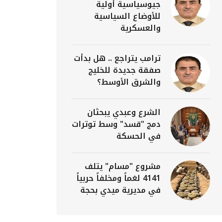
جيوسياسية أولية
للأوضاع السياسية
والعسكرية
ترامب يتراجع .. هل بدأت
صفقة جديدة للخليج
والشرق الأوسط؟
الشرع وعبدي يبحثان
دمج "قسد" وسط توترات
في الحسكة
مشروع "مسام" يتلف
4141 لغماً ومخلفاً حربياً
في مديرية ميدي بحجة