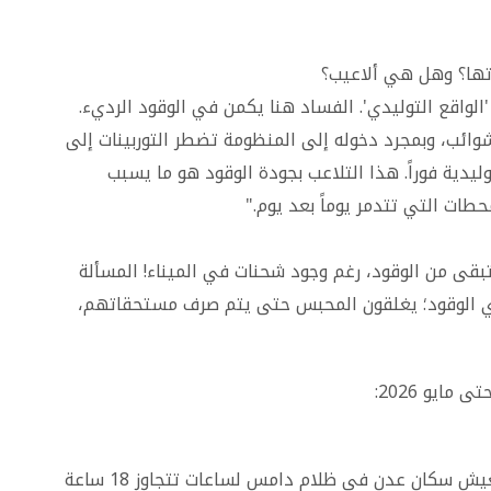
تها؟ وهل هي ألاعيب؟
'الواقع التوليدي'. الفساد هنا يكمن في الوقود الرديء.
الشوائب، وبمجرد دخوله إلى المنظومة تضطر التوربينات إلى
ليدية فوراً. هذا التلاعب بجودة الوقود هو ما يسبب
طات التي تتدمر يوماً بعد يوم."
ا تبقى من الوقود، رغم وجود شحنات في الميناء! المسألة
دي الوقود؛ يغلقون المحبس حتى يتم صرف مستحقاتهم،
مايو 2026:
بينما تتجاوز درجات الحرارة حاجز 38 درجة مئوية، يعيش سكان عدن في ظلام دامس لساعات تتجاوز 18 ساعة