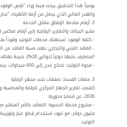
يومياً. هذا التحقيق يبحث فيما وراء "نقص الوق
والهدر المالي الذي يجعل من أزمة الكهرباء "تجار
2. أرقام صادمة: الإنفاق مقابل الخدمة
تشير البيانات والتقارير الرقابية إلى أرقام تعكس ف
- كلفة الوقود: تستهلك محطات التوليد وقوداً بقيمة تُقدَّر بنحو 75 
المتعارف عليها دولياً (حوالي 20%)، نتيجة تهالك الشبكة والربط العشوائي.
- فجوة التوليد: تحتاج عدن إلى 600 ميجاوات، بينما لا يتجاوز الإنتاج الفعلي 410 ميجاوات في أفضل حالاته.
3. ملفات الفساد: صفقات تحت مجهر الرقابة
2026، عن قضايا محورية:
مليون دولار، مع ثبوت استخدام قطع غيار وتوربين
التوليد.