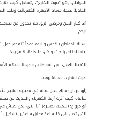
المواطن، وهو "صوت الشارع"، يتساءل: كيف دمّرت
المادية نتيجة فساد الأجهزة الكهربائية وتلف الب
أما كبار السن ومرضى الربو، فلا يجدون من ينتش
ترحم.
رسالة المواطن بالأمس واليوم وغداً تتمحور حول: "
بينما نختنق بالحر"، ولكن، كالعادة، لا مجيب!
التقينا بالعديد من المواطنين وطرحنا عليهم الأسئل
صوت الشارع.. معاناة يومية
(أبو مروان) مالك محل بقالة في مديرية الشيخ عثم
سألناه: كيف أثرت أزمة الكهرباء والحديث عن صف
أبو مروان: (يتحدث بحسرة) "يا ابني، نحن نعيش ف