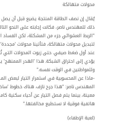
محولات متهالكة
يُقال إن نصف الطاقة المنتجة يضيع قبل أن يصل 
ذلك للمهندس ناصر، فكانت إجابته على النحو التال
"الربط العشوائي جزء من المشكلة، لكن الفساد ا
لتبديل محولات متهالكة، فتأتينا محولات 'مجددة' 
عند أول ضغط صيفي. حتى زيوت المحولات التي تُصر
يؤدي إلى احتراق الشبكة. هذا 'الهدر الممنهج' ي
وللمواطنين في الوقت نفسه."
-ماذا عن المحسوبية في استمرار التيار لبعض الم
المهندس ناصر: "هذا جرح نازف. هناك خطوط 'ساخ
معينة، بينما يتم فصل التيار عن أحياء سكنية كام
هاتفية فوقية لا نستطيع مخالفتها."
(لعبة الإطفاء)