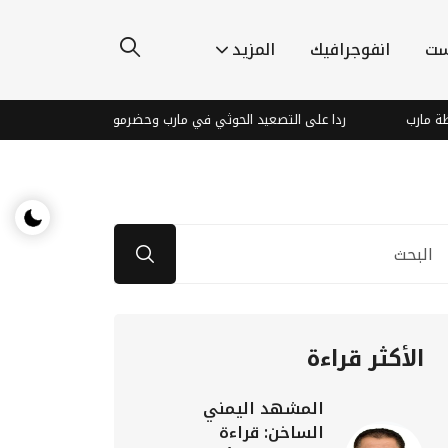
ست
انفوجرافيك
المزيد
ردا على التصعيد الحوثي في مارب وحضرموت : ناشطون يطالبون الشرعية والتحال
الأكثر قراءة
المشهد اليمني
الساخن: قراءة