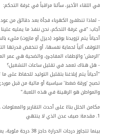
في اللقاء الأخير، سألنا مراقباً في غرفة التحكم:
- لماذا تنطفئ الكهرباء فجأة بعد دقائق من عود
أجاب: "في غرفة التحكم، نحن ننفذ ما يمليه علينا 
أحياناً يتم تزويدنا بوقود (ديزل أو مازوت) مليء ب
التوقف آلياً لحماية نفسها، أو تنخفض قدرتها التو
'الرمش' والإطفاء المفاجئ، والضحية هي عمر المح
- هل هناك تعمد في تقليل ساعات التشغيل؟
"أحياناً يتم إبلاغنا بتقليل التوليد للحفاظ على م
تصبح 'ورقة ضغط' سياسية أو مالية من قبل مور
والمواطن هو الرهينة في هذه اللعبة."
مكامن الخلل بناءً على أحدث التقارير والمعلومات حتى 
1. مقدمة: صيف عدن الذي لا ينتهي