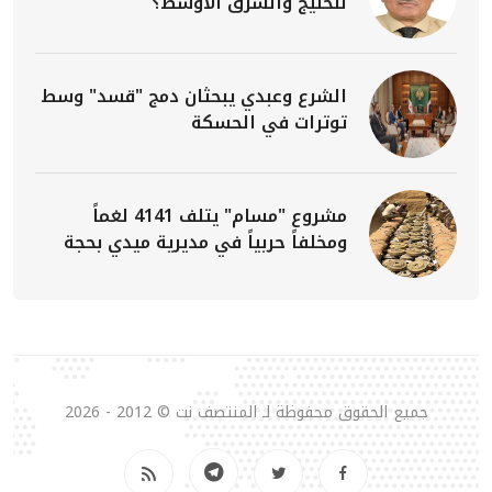
للخليج والشرق الأوسط؟
الشرع وعبدي يبحثان دمج "قسد" وسط
توترات في الحسكة
مشروع "مسام" يتلف 4141 لغماً
ومخلفاً حربياً في مديرية ميدي بحجة
جميع الحقوق محفوظة لـ المنتصف نت © 2012 - 2026