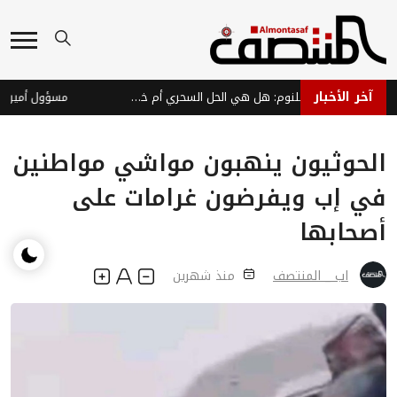
آخر الأخبار
لصقات إغلاق الفم للنوم: هل هي الحل السحري أم خطر خفي؟
الحوثيون ينهبون مواشي مواطنين
في إب ويفرضون غرامات على
أصحابها
اب _ المنتصف
منذ شهرين