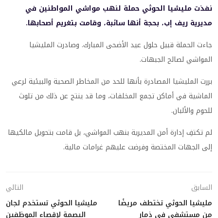
نفذت مليشيا الحوثي حملة لنهب مواشي المواطنين في
مديرية ريف إب، بحجة أنها سائبة، وقامت بتغريم أصحابها.
جاءت الحملة قبيل حلول عيد الأضحى المبارك. وصادرت المليشيا
المواشي لصالح الجبهات.
بررت المليشيا المصادرة بأنها للحد من المخاطر الصحية والبيئية لرعي
الماشية في أماكن تجمع المخلفات، وما قد ينتج عن ذلك من تلوث
للحوم والألبان.
لم تكتفِ إدارة أمن المديرية بنهب المواشي، بل قامت بتحويل مالكيها
إلى الجهات المختصة وفرضت عليهم غرامات مالية.
السابق
التالي
مليشيا الحوثي تختطف مريضًا
مليشيا الحوثي تستخدم لجان
من مستشفى في ذمار
البصمة لإقصاء الموظفين