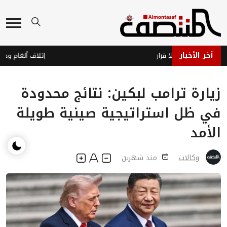
آخر الأخبار
اهز… وحرب بلا قرار
زيارة ترامب لبكين: نتائج محدودة
في ظل استراتيجية صينية طويلة
الأمد
وكالات
منذ شهرين