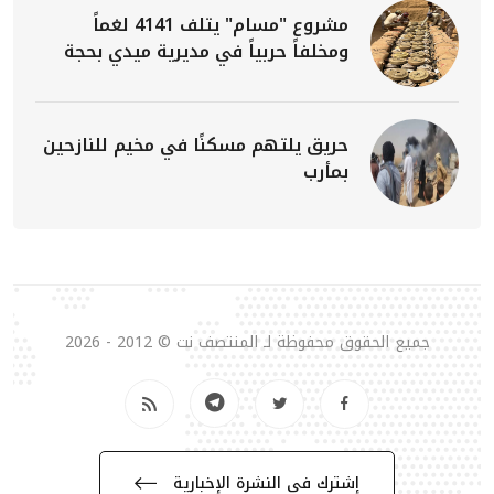
مشروع "مسام" يتلف 4141 لغماً
ومخلفاً حربياً في مديرية ميدي بحجة
حريق يلتهم مسكنًا في مخيم للنازحين
بمأرب
جميع الحقوق محفوظة لـ المنتصف نت © 2012 - 2026
إشترك في النشرة الإخبارية