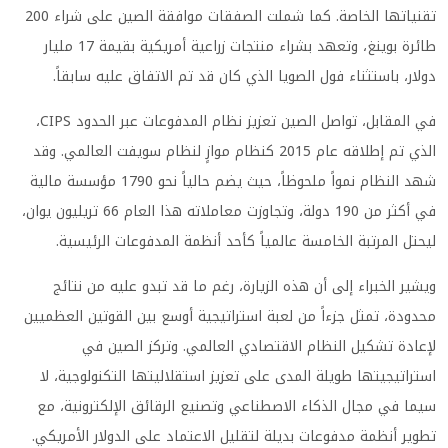
تقنياتها الخاصة. كما شملت الصفقات موافقة الصين على شراء 200
طائرة بوينغ، وتعهد بشراء منتجات زراعية أمريكية بقيمة 17 مليار
دولار، باستثناء فول الصويا الذي كان قد تم الاتفاق عليه سابقاً.
في المقابل، تواصل الصين تعزيز نظام المدفوعات عبر الحدود CIPS،
الذي تم إطلاقه عام 2015 كنظام موازٍ لنظام سويفت العالمي. وقد
شهد النظام نمواً ملحوظاً، حيث يضم حالياً نحو 1790 مؤسسة مالية
في أكثر من 190 دولة، وتجاوزت معاملاته هذا العام 66 تريليون يوان،
ليحتل المرتبة الخامسة عالمياً كأحد أنظمة المدفوعات الرئيسية.
ويشير الخبراء إلى أن هذه الزيارة، رغم ما قد تبدو عليه من نتائج
محدودة، تمثل جزءاً من لعبة استراتيجية أوسع بين القوتين العظميين
لإعادة تشكيل النظام الاقتصادي العالمي. وتركز الصين في
استراتيجيتها طويلة المدى على تعزيز استقلاليتها التكنولوجية، لا
سيما في مجال الذكاء الاصطناعي وتصنيع الرقائق الإلكترونية، مع
تطوير أنظمة مدفوعات بديلة لتقليل الاعتماد على الدولار الأمريكي.