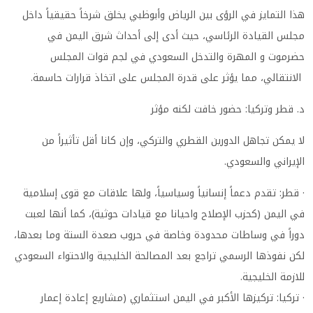
هذا التمايز في الرؤى بين الرياض وأبوظبي يخلق شرخاً حقيقياً داخل
مجلس القيادة الرئاسي، حيث أدى إلى أحداث شرق اليمن في
حضرموت و المهرة والتدخل السعودي في لجم قوات المجلس
الانتقالي، مما يؤثر على قدرة المجلس على اتخاذ قرارات حاسمة.
د. قطر وتركيا: حضور خافت لكنه مؤثر
لا يمكن تجاهل الدورين القطري والتركي، وإن كانا أقل تأثيراً من
الإيراني والسعودي.
· قطر: تقدم دعماً إنسانياً وسياسياً، ولها علاقات مع قوى إسلامية
في اليمن (كحزب الإصلاح واحيانا مع قيادات حوثية)، كما أنها لعبت
دوراً في وساطات محدودة وخاصة في حروب صعدة الستة وما بعدها،
لكن نفوذها الرسمي تراجع بعد المصالحة الخليجية والاحتواء السعودي
للازمة الخليجية.
· تركيا: تركيزها الأكبر في اليمن استثماري (مشاريع إعادة إعمار