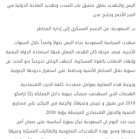
اليمن والتهديد بغلق مضيق باب المندب وتهديد الملاحة الدولية في
البحر الأحمر وخليج عدن.
ب. السعودية: من الحسم العسكري إلى إدارة المخاطر
شهدت السياسة السعودية تجاه اليمن تحولاً واضحاً خلال السنوات
الأخيرة، فبعد مرحلة كان الهدف المعلن فيها استعادة الدولة اليمنية
وإنهاء الانقلاب بالقوة العسكرية، اتجهت الرياض تدريجياً نحو البحث عن
تسوية تقلل المخاطر الأمنية وتحافظ على استقرار حدودها الجنوبية.
وترتبط هذه المقاربة بعوامل متعددة: كلفة الحرب الاقتصادية،
الهجمات التي استهدفت منشآت حيوية داخل المملكة (كأ ارامكو
2019 في بقيق و خريص وغيرها)، والرغبة في التركيز على مشاريع
التنمية والتحول الاقتصادي المرتبطة برؤية 2030.
حيث نجد اليوم ان السعودية تركز بصورة أساسية على ضمان أمن
حدودها ومنع عودة التهديدات الصاروخية والطائرات المسيّرة وغيرها