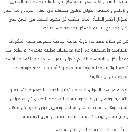
لم يعد السؤال الأساسي اليوم: «هل نريد السلام؟» فغالبية اليمنيين
والإقليم والمجتمع الدولي يعلنون رغبتهم في إنهاء الحرب، وإنما أصبح
السؤال الأكثر إلحاحاً: «لماذا فشلت كل جهود السلام في اليمن حتى
الآن، وما نوع السلام الممكن تحقيقه مستقبلاً؟»
هل هو سلام يعيد بناء دولة مدنية اتحادية تستوعب جميع المكونات
السياسية والعسكرية في إطار مؤسسات وطنية موحدة؟ أم سلام هش
ومجزأ يكرّس الانقسام القائم ويحوّل اليمن إلى مناطق نفوذ متنافسة
تخضع لتوازنات محلية وإقليمية متغيرة؟ أم مجرد هدنة طويلة تدير
الصراع دون أن تنهيه؟
للإجابة عن هذا السؤال، لا بد من تحليل العقبات الجوهرية التي تعيق
التسوية، وفهم البيئة الجيوسياسية المحيطة بالصراع، ثم استعراض
السيناريوهات المحتملة للحل السلمي وتقييم فرص تحقق كل منها،
وأخيراً تقديم توصيات عملية للنخب اليمنية والقوى الإقليمية.
ثانياً: العقبات الرئيسية أمام الحل السلمي