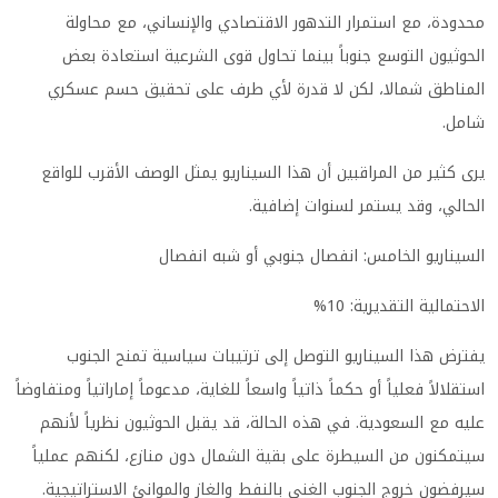
محدودة، مع استمرار التدهور الاقتصادي والإنساني، مع محاولة
الحوثيون التوسع جنوباً بينما تحاول قوى الشرعية استعادة بعض
المناطق شمالا، لكن لا قدرة لأي طرف على تحقيق حسم عسكري
شامل.
يرى كثير من المراقبين أن هذا السيناريو يمثل الوصف الأقرب للواقع
الحالي، وقد يستمر لسنوات إضافية.
السيناريو الخامس: انفصال جنوبي أو شبه انفصال
الاحتمالية التقديرية: 10%
يفترض هذا السيناريو التوصل إلى ترتيبات سياسية تمنح الجنوب
استقلالاً فعلياً أو حكماً ذاتياً واسعاً للغاية، مدعوماً إماراتياً ومتفاوضاً
عليه مع السعودية. في هذه الحالة، قد يقبل الحوثيون نظرياً لأنهم
سيتمكنون من السيطرة على بقية الشمال دون منازع، لكنهم عملياً
سيرفضون خروج الجنوب الغني بالنفط والغاز والموانئ الاستراتيجية.