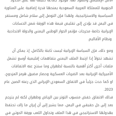
الأمن الإقليمي والنفوذ لها. فوجود جماعة حليفة لها على الحدود
الجنوبية للمملكة العربية السعودية يمنحها قدرة إضافية على المناورة
السياسية والاستراتيجية، ولهذا فإن التوصل إلى سلام شامل ومستقر
في اليمن قد يؤدي إلى تقليص قيمة هذه الورقة ضمن الحسابات
الإيرانية خاصة مخرجات مؤتمر الحوار الوطني اليمني والدولة الاتحادية
ونظام الأقاليم.
ومع ذلك، فإن السياسة الإيرانية ليست ثابتة بالكامل، إذ يمكن أن
تشهد تحولاً إذا ارتبط الملف اليمني بتفاهمات إقليمية أوسع تشمل
ملفات أخرى أكثر أهمية بالنسبة لطهران وما سنتج عنه الاتفاقات
الأميركية الإيرانية بعد الضربات العسكرية وحصار مضيق هرمز المزدوج،
او كما حدث جزئياً في الاتفاق السعودي-الإيراني الذي رعته الصين عام
2023.
فذلك الاتفاق خفض منسوب التوتر بين الرياض وطهران لكنه لم يترجم
بعد إلى حل حقيقي في اليمن، مما يشير إلى أن إيران ما زالت تحتفظ
بهدوئها الاستراتيجي في هذا الملف وتحاول اللعب بورقة الحوثي في