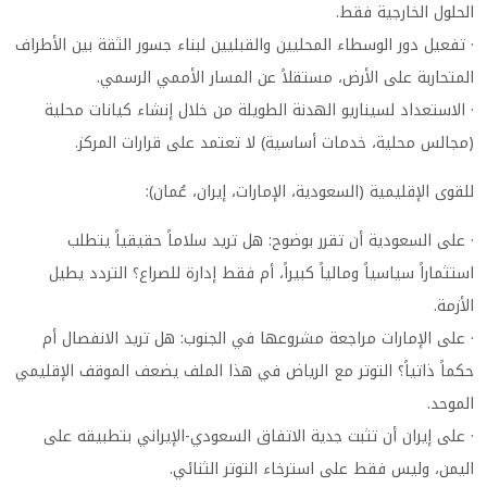
الحلول الخارجية فقط.
· تفعيل دور الوسطاء المحليين والقبليين لبناء جسور الثقة بين الأطراف
المتحاربة على الأرض، مستقلاً عن المسار الأممي الرسمي.
· الاستعداد لسيناريو الهدنة الطويلة من خلال إنشاء كيانات محلية
(مجالس محلية، خدمات أساسية) لا تعتمد على قرارات المركز.
للقوى الإقليمية (السعودية، الإمارات، إيران، عُمان):
· على السعودية أن تقرر بوضوح: هل تريد سلاماً حقيقياً يتطلب
استثماراً سياسياً ومالياً كبيراً، أم فقط إدارة للصراع؟ التردد يطيل
الأزمة.
· على الإمارات مراجعة مشروعها في الجنوب: هل تريد الانفصال أم
حكماً ذاتياً؟ التوتر مع الرياض في هذا الملف يضعف الموقف الإقليمي
الموحد.
· على إيران أن تثبت جدية الاتفاق السعودي-الإيراني بتطبيقه على
اليمن، وليس فقط على استرخاء التوتر الثنائي.