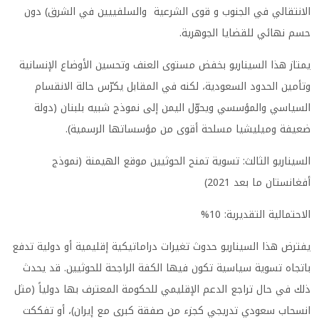
الانتقالي في الجنوب و قوى الشرعية والسلفييين في الشرق) دون
حسم نهائي للقضايا الجوهرية.
يمتاز هذا السيناريو بخفض مستوى العنف وتحسين الأوضاع الإنسانية
وتأمين الحدود السعودية، لكنه في المقابل يكرّس حالة الانقسام
السياسي والمؤسسي ويحوّل اليمن إلى نموذج شبيه بلبنان (دولة
ضعيفة وميليشيا مسلحة أقوى من مؤسساتها الرسمية).
السيناريو الثالث: تسوية تمنح الحوثيين موقع الهيمنة (نموذج
أفغانستان ما بعد 2021)
الاحتمالية التقديرية: 10%
يفترض هذا السيناريو حدوث تغيرات دراماتيكية إقليمية أو دولية تدفع
باتجاه تسوية سياسية تكون فيها الكفة الراجحة للحوثيين. قد يحدث
ذلك في حال تراجع الدعم الإقليمي للحكومة المعترف بها دولياً (مثل
انسحاب سعودي تدريجي كجزء من صفقة كبرى مع إيران)، أو تفككت