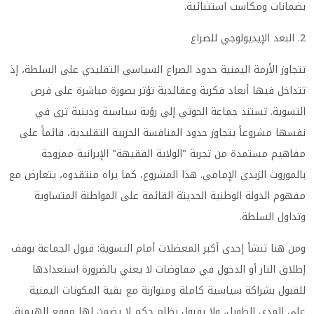
بضمانات ومكاسب استثنائية.
2. البعد الإيديولوجي للصراع
تتجاوز الأزمة اليمنية حدود الصراع السياسي التقليدي على السلطة، إذ
تتداخل فيها أبعاد فكرية وعقائدية تؤثر بصورة مباشرة على فرص
التسوية. تستند جماعة الحوثي إلى رؤية سياسية ودينية ترى في
نفسها مشروعاً يتجاوز حدود المنافسة الحزبية التقليدية، قائماً على
مفاهيم مستمدة من تجربة "الولاية الفقيهة" الإيرانية ممزوجة
بالموروث الزيدي الإمامي. هذا المشروع، كما يراه منتقدوه، يتعارض مع
مفهوم الدولة الوطنية الحديثة القائمة على المواطنة المتساوية
وتداول السلطة.
ومن هنا تنشأ إحدى أكبر المعضلات أمام التسوية: قبول الجماعة بوقف
إطلاق النار أو الدخول في مفاوضات لا يعني بالضرورة استعدادها
للقبول بشراكة سياسية كاملة ومتوازنة مع بقية المكونات اليمنية
على المدى الطويل، ولا بقبول نظام حكم لا يضمن لها موقع الهيمنة.