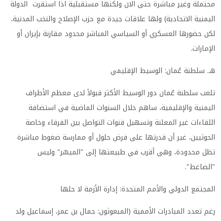
محتملة وغير مباشرة حتى الان ولكنها مستقبلية اذا استقرت الدولة
اليمنية الاتحادية) ولها علاقات جيدة مع حزب الإصلاح والنخب المدنية،
لكن حضورها العسكري أو السياسي المباشر محدود مقارنة بإيران أو
الإمارات.
هـ. سلطنة عُمان: الوسيط الإقليمي
تلعب سلطنة عُمان دور الوسيط الأكثر قبولاً لدى معظم الأطراف
اليمنية والإقليمية، ساهم خلال السنوات الماضية في استضافة
اللقاءات غير المعلنة وتسهيل قنوات التواصل بين الفرقاء وخاصة
الحوثيين، غير أن قدرتها على فرض حلول أو ممارسة ضغوط مباشرة
تظل محدودة، وهي أقرب في طبيعتها إلى "الميسّر" وليس
"الضاغط".
المجتمع الدولي والأمم المتحدة: إدارة الأزمة لا حلها
رغم تعدد المبادرات الأممية (المبعوثون: جمال بن عمر، إسماعيل ولد