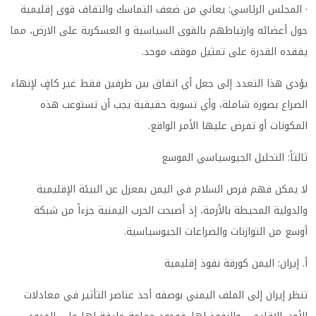
· المجلس الرئاسي: يعاني من ضعف التماسك والتفاف قوى إقليمية
حول أعضائه وارتباطهم بالقوى السياسية و العسكرية على الارض، مما
يفقده القدرة على تمثيل موقف موحد.
يؤدي هذا التعدد إلى جعل أي اتفاق بين طرفين فقط غير كافٍ لإنهاء
الصراع بصورة شاملة، وأي تسوية حقيقية يجب أن تستوعب هذه
المكونات أو تفرض عليها الأمر الواقع.
ثالثاً: التحليل الجيوسياسي الموسع
لا يمكن فهم فرص السلام في اليمن بمعزل عن البيئة الإقليمية
والدولية المحيطة بالأزمة، إذ أصبحت الحرب اليمنية جزءاً من شبكة
أوسع من التوازنات والصراعات الجيوسياسية.
أ. إيران: اليمن كورقة نفوذ إقليمية
تنظر إيران إلى الملف اليمني بوصفه أحد عناصر التأثير في معادلات