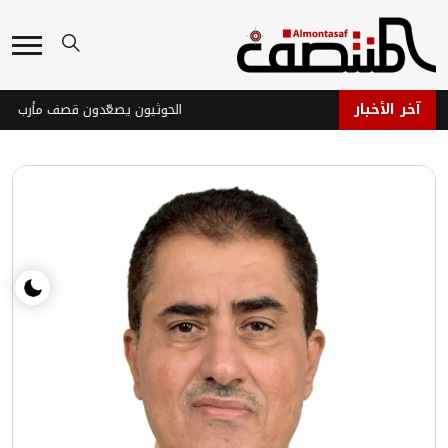
آخر الأخبار
 الضائعة
الحوثيون يصعّدون قصف مأرب