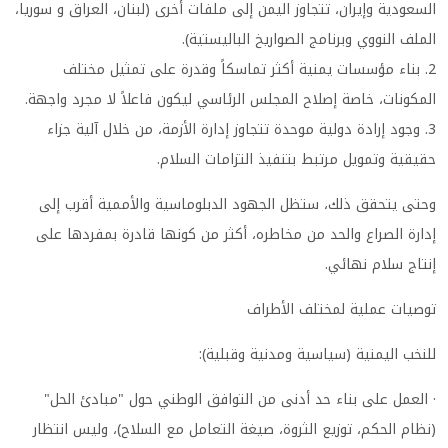
السعودية وإيران، تتجاوز اليمن إلى ملفات أخرى (لبنان، العراق و سوريا،
الملف النووي وبرنامج الصواريخ الباليستية).
2. بناء مؤسسات يمنية أكثر تماسكاً وقدرة على تمثيل مختلف
المكونات، خاصة إصلاح المجلس الرئاسي ليكون فاعلاً لا مجرد واجهة.
3. وجود إرادة دولية موحدة تتجاوز إدارة الأزمة، من خلال آلية جزاء
حقيقية وتمويل مرتبط بتنفيذ التزامات السلام.
وحتى يتحقق ذلك، ستظل الجهود الدبلوماسية والأممية أقرب إلى
إدارة الصراع والحد من مخاطره، أكثر من كونها قادرة بمفردها على
إنتاج سلام نهائي.
توصيات عملية لمختلف الأطراف
للنخب اليمنية (سياسية ومدنية وقبلية):
· العمل على بناء حد أدنى من التوافق الوطني حول "مبادئ الحل"
(نظام الحكم، توزيع الثروة، صيغة التعامل مع السلاح)، وليس انتظار