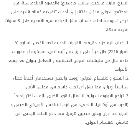
الشيخ، مارتن غريفيث، هانس جروندبرغ) والجهود الدبلوماسية، فإن
المجتمع الدولي ما زال يفتقر إلى أدوات تنفيذية فعالة قادرة على
فرض تسوية شاملة، وأسباب فشل الدبلوماسية الأممية خلال 8 سنوات
عديدة منها:
1. غياب آلية جزاء حقيقية: القرارات الدولية تحت الفصل السابع (كـا
القرار 2216) ظل حبراً على ورق دون آلية تنفيذ عسكرية أو عقوبات
جادة تنال من مليشيات الحوثي الانقلابية و التعامل بتوازن مع جميع
الأطراف.
2. الفيتو والانقسام الدولي: روسيا والصين تستخدمان أحياناً غطاء
سياسياً لإيران، مما يشل أي تحرك حاسم في مجلس الأمن.
3. تراجع الأولوية الدولية: انشغال القوى الكبرى بأزمات أكثر إلحاحاً
(الحرب في أوكرانيا، التصعيد في غزة، التنافس الأمريكي-الصيني و
الحرب ضد ايران وغلق مضيق هرمز)، مما دفع الملف اليمني إلى
هامش الاهتمام الدولي.