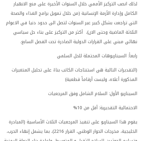
لذلك انصب التركيز الأممي خلال السنوات الأخيرة على منع الانهيار
الكامل وإدارة الأزمة الإنسانية (من خلال تمويل برامج الغذاء والصحة
التي تراجعت بشكل كبير عبر السنوات لتصل الى حدود دنيا في الاعوام
الثلاثة الماضية وحتى الان)، أكثر من التركيز على بناء حل سياسي
نهائي مبني على القرارات الدولية الصادرة تحت الفصل السابع.
رابعاً: السيناريوهات المحتملة للحل السلمي
(التقديرات التالية هي استنتاجات الكاتب بناءً على تحليل المتغيرات
المذكورة أعلاه، وليست أرقاماً قطعية)
السيناريو الأول: السلام الشامل وفق المرجعيات
الاحتمالية التقديرية: أقل من 10%
يقوم هذا السيناريو على تنفيذ المرجعيات الثلاث الأساسية (المبادرة
الخليجية، مخرجات الحوار الوطني، القرار 2216)، بما يشمل إنهاء الحرب،
وتسليم الحوثيين للسلاح الثقيل و المتوسط، وإعادة بناء الدولة اليمنية