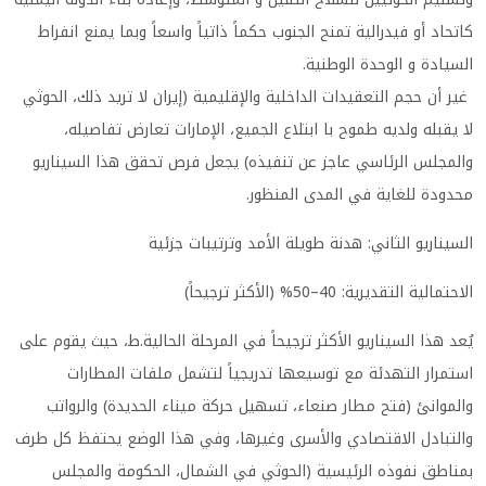
كاتحاد أو فيدرالية تمنح الجنوب حكماً ذاتياً واسعاً وبما يمنع انفراط
السيادة و الوحدة الوطنية.
غير أن حجم التعقيدات الداخلية والإقليمية (إيران لا تريد ذلك، الحوثي
لا يقبله ولديه طموح با ابتلاع الجميع، الإمارات تعارض تفاصيله،
والمجلس الرئاسي عاجز عن تنفيذه) يجعل فرص تحقق هذا السيناريو
محدودة للغاية في المدى المنظور.
السيناريو الثاني: هدنة طويلة الأمد وترتيبات جزئية
الاحتمالية التقديرية: 40–50% (الأكثر ترجيحاً)
يُعد هذا السيناريو الأكثر ترجيحاً في المرحلة الحالية.ط، حيث يقوم على
استمرار التهدئة مع توسيعها تدريجياً لتشمل ملفات المطارات
والموانئ (فتح مطار صنعاء، تسهيل حركة ميناء الحديدة) والرواتب
والتبادل الاقتصادي والأسرى وغيرها، وفي هذا الوضع يحتفظ كل طرف
بمناطق نفوذه الرئيسية (الحوثي في الشمال، الحكومة والمجلس