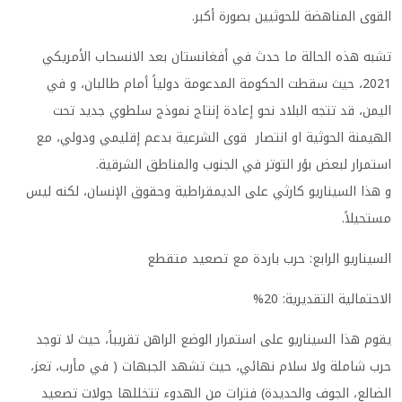
القوى المناهضة للحوثيين بصورة أكبر.
تشبه هذه الحالة ما حدث في أفغانستان بعد الانسحاب الأمريكي
2021، حيث سقطت الحكومة المدعومة دولياً أمام طالبان، و في
اليمن، قد تتجه البلاد نحو إعادة إنتاج نموذج سلطوي جديد تحت
الهيمنة الحوثية او انتصار قوى الشرعية بدعم إقليمي ودولي، مع
استمرار لبعض بؤر التوتر في الجنوب والمناطق الشرقية.
و هذا السيناريو كارثي على الديمقراطية وحقوق الإنسان، لكنه ليس
مستحيلاً.
السيناريو الرابع: حرب باردة مع تصعيد متقطع
الاحتمالية التقديرية: 20%
يقوم هذا السيناريو على استمرار الوضع الراهن تقريباً، حيث لا توجد
حرب شاملة ولا سلام نهائي، حيث تشهد الجبهات ( في مأرب، تعز،
الضالع، الجوف والحديدة) فترات من الهدوء تتخللها جولات تصعيد