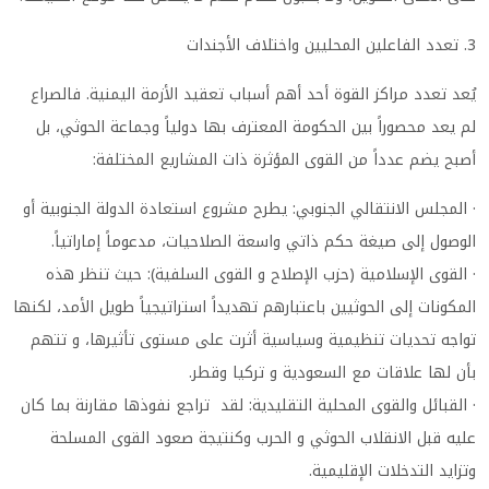
3. تعدد الفاعلين المحليين واختلاف الأجندات
يُعد تعدد مراكز القوة أحد أهم أسباب تعقيد الأزمة اليمنية. فالصراع
لم يعد محصوراً بين الحكومة المعترف بها دولياً وجماعة الحوثي، بل
أصبح يضم عدداً من القوى المؤثرة ذات المشاريع المختلفة:
· المجلس الانتقالي الجنوبي: يطرح مشروع استعادة الدولة الجنوبية أو
الوصول إلى صيغة حكم ذاتي واسعة الصلاحيات، مدعوماً إماراتياً.
· القوى الإسلامية (حزب الإصلاح و القوى السلفية): حيث تنظر هذه
المكونات إلى الحوثيين باعتبارهم تهديداً استراتيجياً طويل الأمد، لكنها
تواجه تحديات تنظيمية وسياسية أثرت على مستوى تأثيرها، و تتهم
بأن لها علاقات مع السعودية و تركيا وقطر.
· القبائل والقوى المحلية التقليدية: لقد تراجع نفوذها مقارنة بما كان
عليه قبل الانقلاب الحوثي و الحرب وكنتيجة صعود القوى المسلحة
وتزايد التدخلات الإقليمية.