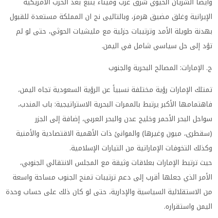
وايضا الشريان الحيوي شرق غرب وميناء ينبع بعد الحرب الأمريكية
الإيرانية وغلق مضيق هرمز، وبالتاليى نج ان المملكة مستعدة للقبول
بهدنة طويلة الأمد وترتيبات جزئية مع مليشيات الحوثي، حتى لو لم
تؤد إلى حل سياسي شامل في اليمن.
ج. الإمارات: المصالح البحرية والجنوب
تمتلك الإمارات رؤية مختلفة نسبياً عن الرؤية السعودية تجاه اليمن،
فاهتمامها الأكبر يرتبط بالممرات البحرية الاستراتيجية: باب المندب،
سواحل البحر الأحمر وخليج عدن والبحر العربي، إضافة إلى الجزر
(سقطرى، ميون وغيرها) والموانئ ذات الأهمية الاقتصادية والأمنية
وكذلك التخوفات الإماراتية من التيارات الإسلامية.
حيث ترتبط الإمارات بعلاقات وثيقة مع المجلس الانتقالي الجنوبي،
الأمر الذي جعلها أقرب إلى دعم ترتيبات تمنح الجنوب مساحة واسعة
من الاستقلالية السياسية والإدارية، حتى لو كان ذلك على حساب وحدة
اليمن واستقراره.