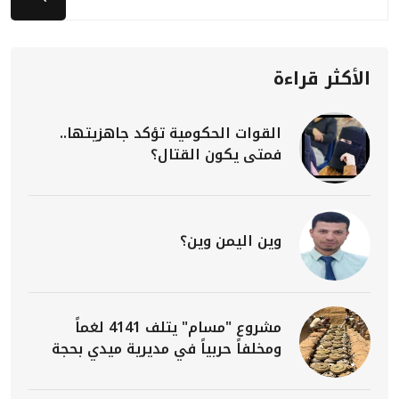
الأكثر قراءة
القوات الحكومية تؤكد جاهزيتها..
فمتى يكون القتال؟
وين اليمن وين؟
مشروع "مسام" يتلف 4141 لغماً
ومخلفاً حربياً في مديرية ميدي بحجة