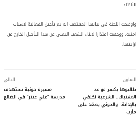
الثلاثاء.
واوضحت اللجنة في بيانها المقتضب انه تم تأجيل الفعالية لاسباب
امنية، ووجهت اعتذارا لابناء الشعب اليمني عن هذا التأجيل الخارج عن
ارادتها.
السابق
التالي
طالبوها بكسر قواعد
مسيرة حوثية تستهدف
الاشتباك.. الشرعية تكتفي
مدرسة "علي عنتر" في الضالع
بالإدانة.. والحوثي يصعّد على
مأرب