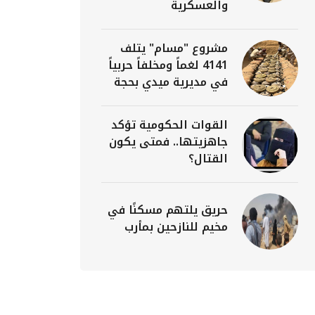
والعسكرية
مشروع "مسام" يتلف
4141 لغماً ومخلفاً حربياً
في مديرية ميدي بحجة
القوات الحكومية تؤكد
جاهزيتها.. فمتى يكون
القتال؟
حريق يلتهم مسكنًا في
مخيم للنازحين بمأرب