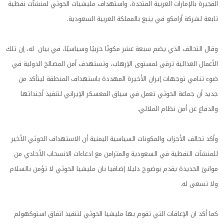
الفجيرة بالإمارات العربية المتحدة، واستهداف مليشيات الحوثي لمنشآت نفطية
تابعة لشركة أرامكو في ينبع بالمملكة العربية السعودية.
وقال التحالف الذي يضم سبعة عشر مكونًا حزبيًا وسياسيًا، في بيان له، إن تلك
الأعمال العدائية ترقى لمستوى الإرهاب، وتستهدف أمن المصالح الدولية في
ضوء تنامي توجهات إيران الأخيرة المهددة باستهداف المنطقة ليتأكد من
جديد أن جماعة الحوثي تعمل في سياق المعسكر الإيراني لتنفيذ أجنداتها
والدفاع عن أمن نظام الملالي.
وأكد تحالف الأحزاب والمكونات السياسية اليمنية أن الاستهداف الحوثي الأخير
للمنشآت النفطية في السعودية والمتزامن مع ادعاءات الانسحاب الأحادي من
موانئ الحديدة يقدم بوضوح دليلا إضافيا بان مليشيا الحوثي لا تؤمن بالسلام
ولا تسعى له.
كما أكد ان الإعاقات التي تقوم بها مليشيا الحوثي لتنفيذ اتفاق استوكهولم