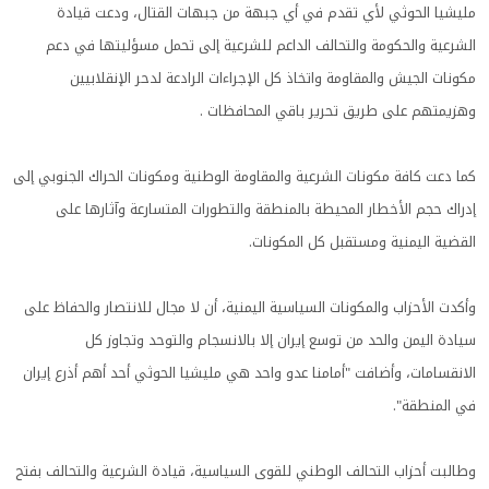
مليشيا الحوثي لأي تقدم في أي جبهة من جبهات القتال، ودعت قيادة
الشرعية والحكومة والتحالف الداعم للشرعية إلى تحمل مسؤليتها في دعم
مكونات الجيش والمقاومة واتخاذ كل الإجراءات الرادعة لدحر الإنقلابيين
وهزيمتهم على طريق تحرير باقي المحافظات .
كما دعت كافة مكونات الشرعية والمقاومة الوطنية ومكونات الحراك الجنوبي إلى
إدراك حجم الأخطار المحيطة بالمنطقة والتطورات المتسارعة وآثارها على
القضية اليمنية ومستقبل كل المكونات.
وأكدت الأحزاب والمكونات السياسية اليمنية، أن لا مجال للانتصار والحفاظ على
سيادة اليمن والحد من توسع إيران إلا بالانسجام والتوحد وتجاوز كل
الانقسامات، وأضافت "أمامنا عدو واحد هي مليشيا الحوثي أحد أهم أذرع إيران
في المنطقة".
وطالبت أحزاب التحالف الوطني للقوى السياسية، قيادة الشرعية والتحالف بفتح