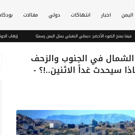
اليمن
اخبار
انتهاكات
دولي
مقالات
بودكا
منح الضوء الأخضر: ديماني البغيلي يمثل اليمن رسميًا
إرهاب الحوثي يغذي
ء الشمال في الجنوب والزحف
ا سيحدث غداً الاثنين..!؟ -