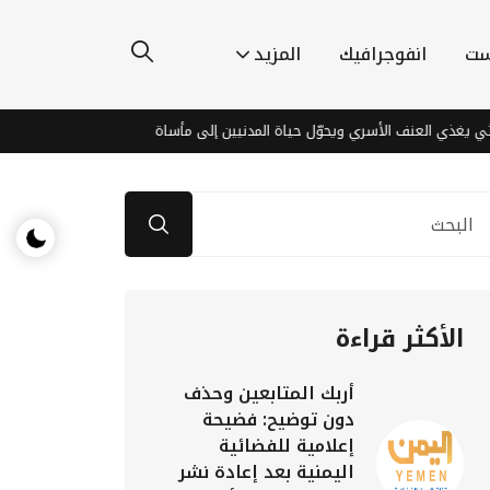
ست
انفوجرافيك
المزيد
 العنف الأسري ويحوّل حياة المدنيين إلى مأساة
اكتشافات مذهلة قرب ا
الأكثر قراءة
أربك المتابعين وحذف
دون توضيح: فضيحة
إعلامية للفضائية
اليمنية بعد إعادة نشر