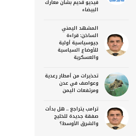
فيديو قديم بشأن معارك
البيضاء
المشهد اليمني
الساخن: قراءة
جيوسياسية أولية
للأوضاع السياسية
والعسكرية
تحذيرات من أمطار رعدية
وعواصف في عدن
ومرتفعات اليمن
ترامب يتراجع .. هل بدأت
صفقة جديدة للخليج
والشرق الأوسط؟