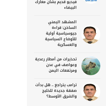
فيديو قديم بشأن معارك
البيضاء
المشهد اليمني
الساخن: قراءة
جيوسياسية أولية
للأوضاع السياسية
والعسكرية
تحذيرات من أمطار رعدية
وعواصف في عدن
ومرتفعات اليمن
ترامب يتراجع .. هل بدأت
صفقة جديدة للخليج
والشرق الأوسط؟