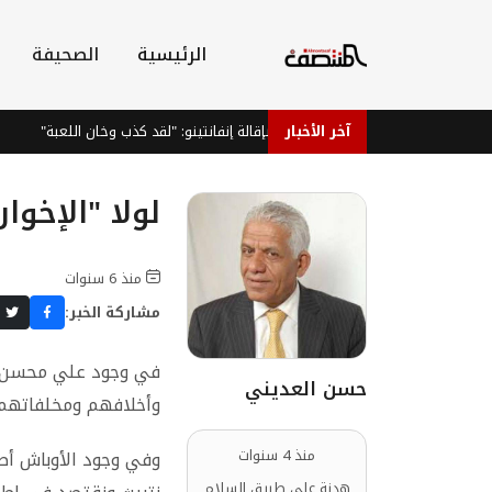
الرئيسية
الصحيفة
آخر الأخبار
فيغو يطالب بإقالة إنفانتينو: "لقد كذب وخان اللعبة"
د
لولا "الإخوا
منذ 6 سنوات
مشاركة الخبر:
في وجود علي محسن وا
حسن العديني
وأخلافهم ومخلفاتهم
منذ 4 سنوات
وفي وجود الأوباش أصح
هدنة على طريق السلام