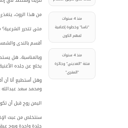
نتريث ونقتصد في إطلا
من هذا الروث، يتغذى
منذ 4 سنوات
"ناسا" وخطوة إضافية
متى تتحرر الشرعية؟ 
لفهم الكون
أقسم بالندى والشمس 
منذ 4 سنوات
وبالمناسبة.. هل يست
فتنة "العديني" وجائزة
يخلع عن جلده الأغنية 
"المقري"
وهل أستطيع أنا أن أف
ومحمد سعد عبدالله وا
اليمن روح قبل أن تكون
سنتخلص من عبث الإخوان
جلدة واحدة وروح عبق