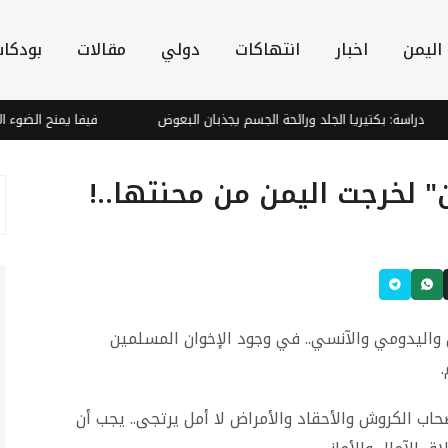
اليمن
اخبار
انتهاكات
دولي
مقالات
بودكا
راسة: بكتيريا الجلد ورائحة الجسم يجذبان البعوض
فيفا يمنح الضوء الأخضر
ن" لخرجت اليمن من محنتها..!
ليدومي والآنسي.. في وجود الإخوان المسلمين
.
اب الكروش والأحقاد والأمراض لا أمل يرتجى.. يجب أن