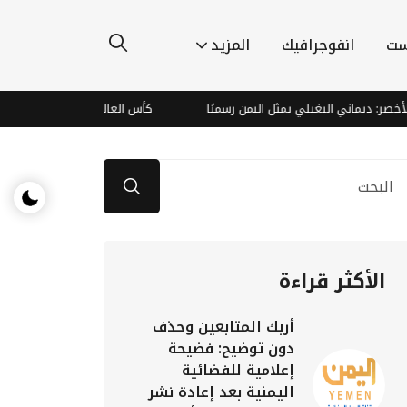
ست
انفوجرافيك
المزيد
: ديماني البغيلي يمثل اليمن رسميًا
كأس العالم للسيدات يدفع الدوري الأم
الأكثر قراءة
أربك المتابعين وحذف
دون توضيح: فضيحة
إعلامية للفضائية
اليمنية بعد إعادة نشر