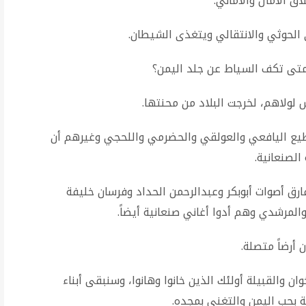
ق الآمال والأماني
.
 الحوثي والانتقالي ويتغذى الشيطان
.
متى تكف السياط عن جلد اليمن؟
لولاهم، لخرجت البلاد من محنتها
.
طيع اليافعي والعولقي والحضرمي واللحجي وغيرهم أن
الصنعانية
.
ارق أصوات أبوبكر وعبدالرحمن الحداد وفرسان خليفة
لمرشدي وهم أدوا أغاني صنعانية أيضاً
.
 أرضاً متصلة
.
 والقبيلة أولئك الذين خانوا وهانوا، وسنبقى أبناء
ة بحب اليمن والتغني بمجده
.