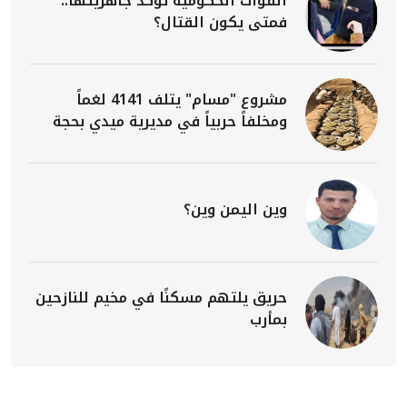
القوات الحكومية تؤكد جاهزيتها..
فمتى يكون القتال؟
مشروع "مسام" يتلف 4141 لغماً
ومخلفاً حربياً في مديرية ميدي بحجة
وين اليمن وين؟
حريق يلتهم مسكنًا في مخيم للنازحين
بمأرب