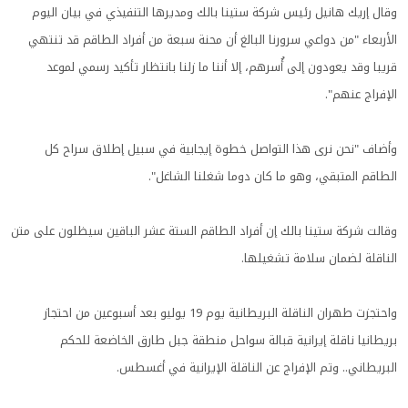
وقال إريك هانيل رئيس شركة ستينا بالك ومديرها التنفيذي في بيان اليوم
الأربعاء "من دواعي سرورنا البالغ أن محنة سبعة من أفراد الطاقم قد تنتهي
قريبا وقد يعودون إلى أُسرهم، إلا أننا ما زلنا بانتظار تأكيد رسمي لموعد
الإفراج عنهم".
وأضاف "نحن نرى هذا التواصل خطوة إيجابية في سبيل إطلاق سراح كل
الطاقم المتبقي، وهو ما كان دوما شغلنا الشاغل".
وقالت شركة ستينا بالك إن أفراد الطاقم الستة عشر الباقين سيظلون على متن
الناقلة لضمان سلامة تشغيلها.
واحتجزت طهران الناقلة البريطانية يوم 19 يوليو بعد أسبوعين من احتجاز
بريطانيا ناقلة إيرانية قبالة سواحل منطقة جبل طارق الخاضعة للحكم
البريطاني.. وتم الإفراج عن الناقلة الإيرانية في أغسطس.