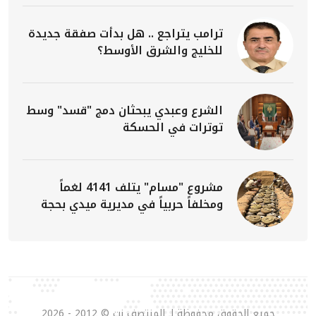
ترامب يتراجع .. هل بدأت صفقة جديدة
للخليج والشرق الأوسط؟
الشرع وعبدي يبحثان دمج "قسد" وسط
توترات في الحسكة
مشروع "مسام" يتلف 4141 لغماً
ومخلفاً حربياً في مديرية ميدي بحجة
جميع الحقوق محفوظة لـ المنتصف نت © 2012 - 2026