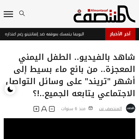
آخر الأخبار
أسعار الغذاء العالمية تسجل أعلى مستوى في 3 سنوات وسط مخاوف الإمدادات
اليويفا يتمسك بموقفه ضد إنفانتينو رغم اعتذاره
شاهد بالفيديو.. الطفل اليمني
المعجزة.. من بائع ماء بسيط إلى
أشهر "تريند" على وسائل التواصل
الاجتماعي يتابعه الجميع..!؟
المنتصف نت
منذ 6 سنوات