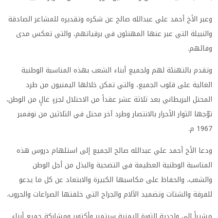
وعبر الأخ أحمد علي عبدالله صالح عن شكره وتقديره للمشاعر الصادقة
والنبيلة التي عبر عنها المهنئون في برقياتهم، والتي تعكس مدى
وفائهم
.
وتقدم بالتهنئة لهم ولجميع أبناء الشعب بهذه المناسبة الوطنية
الغالية على قلوب الجميع، والتي تمكن خلالها اليمنيون من طرد
المحتل البريطاني بعد ثلاثة عشر عقداً من الاحتلال لجزءٍ غالٍ من الوطن،
توّجها الثوار الأحرار بالانتصار وطرد آخر محتل في الثلاثين من نوفمبر
1967 م
.
ودعا الأخ أحمد علي عبدالله صالح الجميع إلى استلهام دروس هذه
المناسبة الوطنية العظيمة في التضحية والبذل من أجل الوطن
والشعب، والحفاظ على مكاسبها الكبيرة والابتعاد عن كل ما يدعو
للفرقة والشتات وتضميد الآلام والجراح التي خلفتها الصراعات والحروب
.
مشيراً إلى واحدية الثورة اليمنية سبتمبر وأكتوبر ومشاركة جميع أبناء