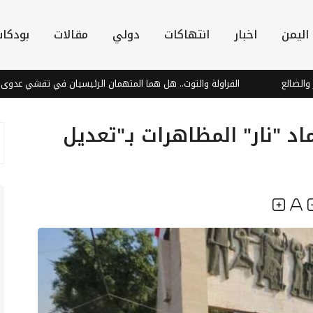
اليمن
اخبار
انتهاكات
دولي
مقالات
بودكا
الفراولة والتوت.. هل هما المتهمان الرئيسيان في تفشي عدوى "السيكلوسبور
اد "نار" المظاهرات بـ"تعديل