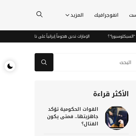
ست
انفوجرافيك
المزيد
ا"؟
الإمارات تدين هجوماً إيرانياً على ناقلة نفط بمضيق هرمز وتؤكد تهد
الأكثر قراءة
القوات الحكومية تؤكد
جاهزيتها.. فمتى يكون
القتال؟