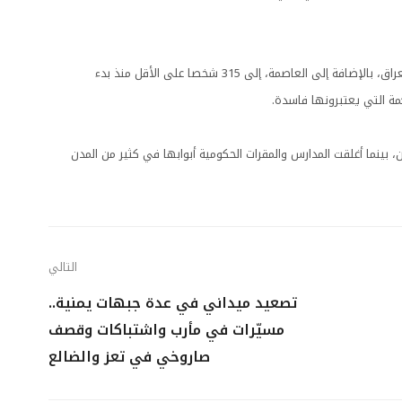
وارتفع عدد قتلى الاحتجاجات، التي تجتاح مدن جنوب ووسط العراق، بالإضافة إلى العاصمة، إلى 315 شخصا على الأقل منذ بدء
مة التي يعتبرونها فاسدة.
، بينما أغلقت المدارس والمقرات الحكومية أبوابها في كثير من المدن
التالي
تصعيد ميداني في عدة جبهات يمنية..
مسيّرات في مأرب واشتباكات وقصف
صاروخي في تعز والضالع