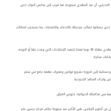
 الحديثي، أن عبد المهدي سيتوجه عما قريب إلى مجلس النواب حتى
ء حتى يشغلوا حقائب مرتبطة بالخدمات والاقتصاد، بما يستجيب لمطالب
وفي وقت سابق، قررت كتل سياسية عراقية منح حكومة عبد المهدي مهلة 45 يوما فقط لتنفيذ الإصلاحات التي وعدت بها أو التوجه
خابات مبكرة.
لكتل الكردستانية إلى ضرورة تشريع قوانين ومقررات مهمة تضع في سلم
 واردات المنافذ الحدودية.
ة في محافظة الديوانية، جنوبي العراق.
ول من أكتوبر الماضي، هي الأكبر منذ سقوط نظام صدام حسين عام