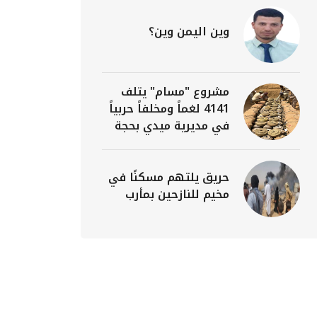
وين اليمن وين؟
مشروع "مسام" يتلف
4141 لغماً ومخلفاً حربياً
في مديرية ميدي بحجة
حريق يلتهم مسكنًا في
مخيم للنازحين بمأرب