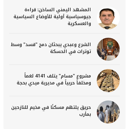
المشهد اليمني الساخن: قراءة
جيوسياسية أولية للأوضاع السياسية
والعسكرية
الشرع وعبدي يبحثان دمج "قسد" وسط
توترات في الحسكة
مشروع "مسام" يتلف 4141 لغماً
ومخلفاً حربياً في مديرية ميدي بحجة
حريق يلتهم مسكنًا في مخيم للنازحين
بمأرب