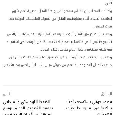
الحي.
وأضافت المصادر، إن القتلى سقطوا في جبهة القتال بمديرية نهم شرق
العاصمة صنعاء، أثناء مشاركتهم القتال في صفوف المليشيات الحوثية ضد
قوات الجيش.
وبحسب المصادر فإن القتلى الجدد شيعتهم المليشيات بعد ساعات قليلة من
تشييع جثامين 9 من قتلاها بينهم قيادات ميدانية، في الوقت الذي استقبلت
فيه هيئة مستشفى ذمار العام جثامين قتلى آخرين.
وكانت المليشيات الحوثية أرسلت بتعزيزات بشرية على متن حافلات نقل إلى
جبهات القتال المفتوحة، نقلتهم من حوش مبنى الاستاد الرياضي بمدينة ذمار.
السابق
التالي
قصف حوثي يستهدف أحياء
الضغط اللوجستي والميداني
سكنية في تعز وسط تصاعد
يدفعه للتصعيد: الحوثي يوسع
الهجمات
استهداف الأعيان المدنية في