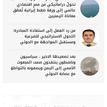
تحولٌ دراماتيكي من ممرٍ اقتصادي
عالمي إلى ورقة ضغط إيرانية تُعمّق
معاناة اليمنيين
من رد الفعل إلى استعادة المبادرة:
التحول الاستراتيجي للشرعية
ومستقبل المواجهة مع الحوثي
بعد تصعيدها الاخير .. سياسيون
وناشطون ينتقدون صمت المبعوث
الأممي إلى اليمن ويصفونه بالتواطؤ
مع عصابة الحوثي