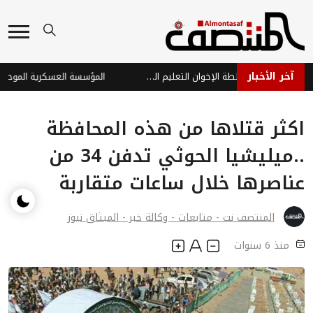
آخر الأخبار
ثانوية تعز نموذجاً: كيف دمرت سلطة الإخوان التعليم الحكومي في تعز لصالح مدارسها الخاصة؟
اكثر قتلاها من هذه المحافظة
..ميليشيا الحوثي تدفن 34 من
عناصرها خلال ساعات متقاربة
المنتصف نت - متابعات - وكالة خبر - الميثاق نيوز
منذ 6 سنوات