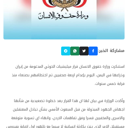
مشاركة الخبر:
استنكرت وزارة حقوق الانسان قرار ميليشيات الحوثي المدعومة من إيران
وذراعها في اليمن، اليوم بإعدام اربعة صحفيين تم اختطافهم بصنعاء منذ
قرابة خمس سنوات.
وأكدت الوزارة في بيان لها ان هذا القرار يعد خطوة تصعيدية من شأنها
اجهاض الجهود المبذولة من قبل المبعوث الأممي بشأن تبادل المعتقلين
والاسرى والمخفيين قسرا وفق تفاهمات الاردن، وانهاء اي تسوية متوقعة
مستقبلا، الامر الذي ينذر بكارثة انسانية لا سيما مع ظهور اول اصابة بفيروس