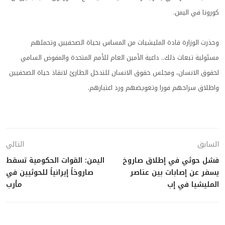
كورونا في اليمن.
وحذرت الوزارة قادة المليشيات من المساس بحياة الصحفيين وتحملهم
مسئولية تبعات ذلك.. داعية الأمين العام للأمم المتحدة والمفوض السامي
لحقوق الانسان، ومجلس حقوق الانسان للتدخل الطارئ لانقاذ حياة الصحفيين
واطلاق سراحهم فورا وتعويضهم ورد اعتبارهم.
السابق
التالي
فشل حوثي في إطلاق صاروخ
اليمن: القوات الحكومية تسقط
يسفر عن إصابات بين عناصر
صاروخاً إيرانياً للحوثيين في
المليشيا في إب
مأرب