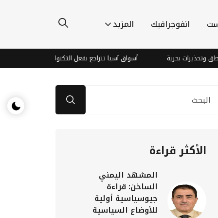
ست
انفوجرافيك
المزيد
حذيرات بحرية
أسواق آسيا تتراجع بفعل التكنولوجيا.. والنفط يراقب مفا
الأكثر قراءة
المشهد اليمني
الساخن: قراءة
جيوسياسية أولية
للأوضاع السياسية