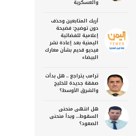
والعسكرية
أربك المتابعين وحذف
دون توضيح: فضيحة
إعلامية للفضائية
اليمنية بعد إعادة نشر
فيديو قديم بشأن معارك
البيضاء
ترامب يتراجع .. هل بدأت
صفقة جديدة للخليج
والشرق الأوسط؟
هل انتهى منحنى
السقوط... وبدأ منحنى
الصعود؟