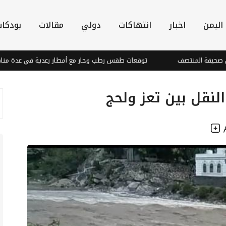
اليمن
اخبار
انتهاكات
دولي
مقالات
بودكا
توقعات طقس رطب وحار مع أمطار رعدية في عدة مناطق وت
لنقل بين تعز ولحج