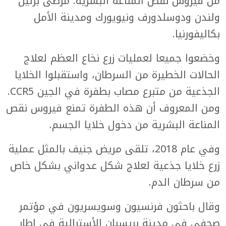
من فيروس نقص المناعة البشرية: مرضى برلين
ولندن ودوسلدورف ونيويورك ومدينة الأمل
بكاليفورنيا.
وخضعوا جميعا لعمليات زرع نخاع العظم لعلاج
الحالات الخطيرة من السرطان، واستقبلوا الخلايا
الجذعية من متبرع مصاب بطفرة في الجين CCR5.
ومن المعروف أن هذه الطفرة تمنع فيروس نقص
المناعة البشرية من دخول خلايا الجسم.
وفي عام 2018، تلقى مريض جنيف بالمثل عملية
زرع خلايا جذعية لعلاج شكل عدواني بشكل خاص
من سرطان الدم.
وقال باحثون فرنسيون وسويسريون في مؤتمر
صحفي في مدينة بريسبان الأسترالية في إطار