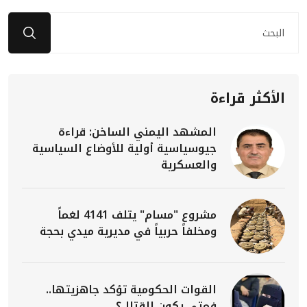
الأكثر قراءة
المشهد اليمني الساخن: قراءة
جيوسياسية أولية للأوضاع السياسية
والعسكرية
مشروع "مسام" يتلف 4141 لغماً
ومخلفاً حربياً في مديرية ميدي بحجة
القوات الحكومية تؤكد جاهزيتها..
فمتى يكون القتال؟