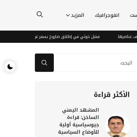
ست
انفوجرافيك
المزيد
اصرها
فشل حوثي في إطلاق صاروخ يسفر عن إصابات بين عناصر المليشي
الأكثر قراءة
المشهد اليمني
الساخن: قراءة
جيوسياسية أولية
للأوضاع السياسية