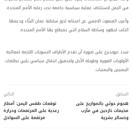
في اليمن لاستئناف عملية سياسية جامعة تحت رعاية الأمم المتحدة.
وأعرب المبعوث الاممي عن امتنانه لدور سلطنة عمان البنّاء ودعمها
الثابت لجهود وساطة السلام التي تضطلع بها الأمم المتحدة.
شدد غروندبرغ على ضرورة أن تقدم الأطراف التسويات اللازمة لمعالجة
الأولويات الفورية وطويلة الأجل ولتحقيق انتقال سياسي يلبي تطلعات
اليمنيين واليمنيات.
السابق
التالي
هجوم حوثي بالصواريخ على
توقعات طقس اليمن: أمطار
مخيمات نازحين في مأرب
رعدية على المرتفعات وحرارة
وخسائر بشرية
مرتفعة على السواحل