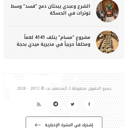
الشرع وعبدي يبحثان دمج "قسد" وسط
توترات في الحسكة
مشروع "مسام" يتلف 4141 لغماً
ومخلفاً حربياً في مديرية ميدي بحجة
جميع الحقوق محفوظة لـ المنتصف نت © 2012 - 2026
إشترك في النشرة الإخبارية