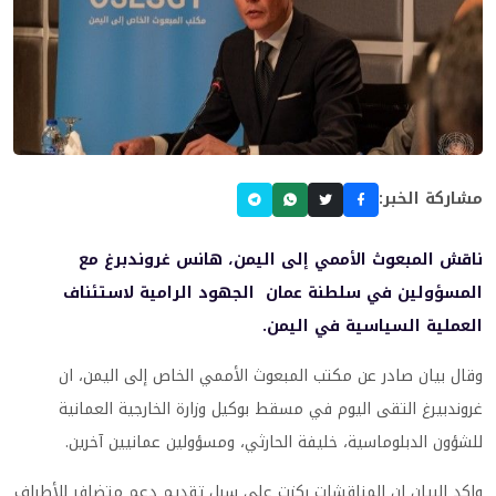
مشاركة الخبر:
ناقش المبعوث الأممي إلى اليمن، هانس غروندبرغ مع
المسؤولين في سلطنة عمان الجهود الرامية لاستئناف
العملية السياسية في اليمن.
وقال بيان صادر عن مكتب المبعوث الأممي الخاص إلى اليمن، ان
غروندبيرغ التقى اليوم في مسقط بوكيل وزارة الخارجية العمانية
للشؤون الدبلوماسية، خليفة الحارثي، ومسؤولين عمانيين آخرين.
واكد البيان ان المناقشات ركزت على سبل تقديم دعم متضافر للأطراف