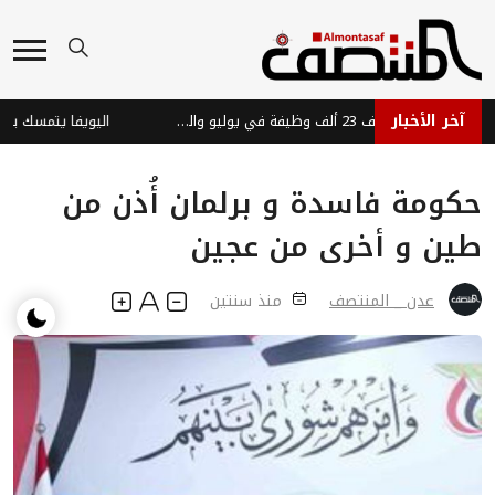
آخر الأخبار
الاقتصاد الأمريكي يضيف 23 ألف وظيفة في يوليو والبطالة تتراجع إلى 4.1%
اليويفا يتمسك بموقفه ضد
حكومة فاسدة و برلمان أُذن من
طين و أخرى من عجين
عدن _ المنتصف
منذ سنتين