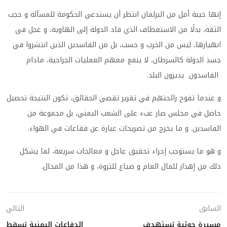
إنها خيبة أمل من البرلمان انتظر أن يستدعي الحكومة للمسآلة و حجب
الثقة، بدلًا من الاستعطاف الذي قاد الدولة إلى الهاوية، و عجل في
انهيارها، ليس من الحرب و حسب، بل من الفاسدين الذين انتشروا في
جسد الدولة كالسرطان، لا ينفع معهم العمليات الجراحية، مادام
الفاسدون يديرون البلد.
و عندما تفوح رائحتهم في تقرير تقصي الحقائق، تكون النتيجة تحصيل
حاصل في مجلس صار عبء على الشعب اليمني، بل مجموعة من
الفاسدين. و ما يخرج من تصريحات عبارة عن فقاعات في الهواء.
و هو ما يستوجب إجراء تحقيق عاجل و معالجات سريعة، لما يشكل
ذلك من إهدار للمال العام و ضياع للثروة، و هذا من المحال.
السابق
التالي
مسيرة حوثية تستهدف
الدفاعات اليمنية تسقط