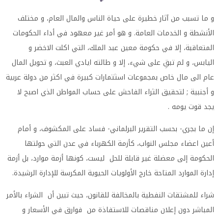
و ما تسبب من آثار خطيرة على حياة الناس والمال العام، و مختلف
الأنشطة و الخدمات العامة. و هو أمر غير معهود في أداء الحكومات
المتعاقبة، إلا في حكومة معين عبد الملك، التي اكلت الاخضر و
اليابس، و لم تبقِ على شيء، إلا و طالته ايادي العبث، و تحويل المال
عام الى مال خاص بمجموعات اسثتمارات كبيرة في اكثر من دولة عربية
و أجنبية ; لتحقيق الثراء الفاحش على حساب المواطن الذي اصبح لا
يجد قوت يومه .
إن ما بجري- بحسب التقرير البرلماني- فساد على المكشوف، و أمام
أعين اعضاء مجلس النواب، كأزمة الكهرباء في عدن التي حولتها
الحكومة إلى معضلة غير قابلة للحل ليست، كونها أزمة موارد، بل أزمة
إدارة الموارد المتاحة خارج الأولويات الحيوية المكرسة للإدارة الرشيدة.
شراء للمشتقات النفطية بالمخالفة للقانون، حيث تبين أن الشراء بالأمر
المباشر دون إعلان مناقصات للاستفاذة من فوارق في الأسعار و