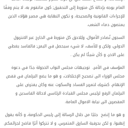
العام يوجه بإحالة كل متورط إلى التحقيق; كون ماتقوم به، لا يتم وفقًا
للإجراءات القانونية والصحيحة، و تكون النهاية هي مصير هؤلاء الذين
يمتصون دماء الشعب.
السجون تُصادر الأموال، ويُلاحق كل متورط في الخارج عبر الانتربول
الدولي، ولكن و للأسف، لا شيء سيحصل في اليمن; فالفاسد يغطي
على الاخر، و كأن شيئًا لم يكن .
المؤسف في الأمر، توجيهات مجلس النواب الخجولة جدًا في دعوة
مجلس الوزراء الى تصحيح الإختلالات، و هو ما يضع البرلمان في قفص
الإتهام، كشريك لتمرير الفساد والسكوت عنه وكان يفترض على
البرلمان الرفع لرئيس مجلس القيادة الرئاسي لاحالة الفاسدين و
المقصرين الى نيابة الاموال العامة.
و هو ما إتضح جليًا من خلال الرسالة إلى رئيس الحكومة، و كأنه يقول
إنهبوا، و لكن بحرفية السارق المتمرس، و لا تتركوا أثرًا فاضح لجرائمكم.