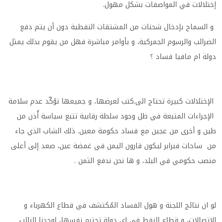
إختلالات في المواصفات بشكل مهول.
و السماح بإدخال شحنات من المشتقات النفطية دون أن يتم دفع
الضرائب والرسوم الجمركية، و بأوامر مباشرة فهل من يقوم بذلك يمثل
دولة ام مافيا فساد ؟
الإختلالات كبيرة تحتاج الى.كتب لعرضها، و جميعها تؤكّد عدم سلامة
الإجراءات المتبعة في ظل وجود سلطة رقابية تتبع سياسة أُذن من
طين و أخرى من عجين مع فساد حكومة معين. ذلك الشاب الذي جاء
من ساحات فبرابر ليكون قارون اليمن في غمضة عين، صعد إلى أعلى
منصب حكومي في البلد، و ها نحن ندفع الثمن .
لو ان نتائج اللجنة و هول الفساد المُكتشف في قطاع الكهرباء و
الإتصالات، و قطاع النفط في اي دولة تحترم نفسها، لوجدنا النائب