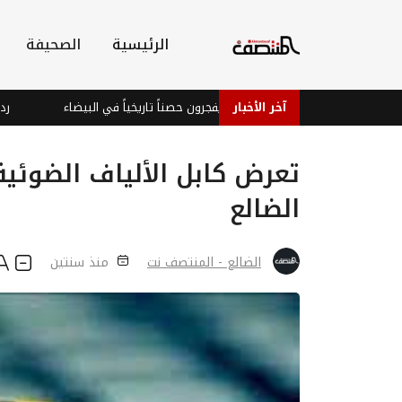
الرئيسية
الصحيفة
آخر الأخبار
الحوثيون يفجرون حصناً تاريخياً في البيضاء
ردع عسكر
تعرض كابل الألياف الضوئي
الضالع
الضالع - المنتصف نت
منذ سنتين