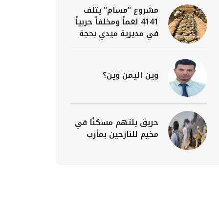
مشروع "مسام" يتلف
4141 لغماً ومخلفاً حربياً
في مديرية ميدي بحجة
وين اليمن وين؟
حريق يلتهم مسكنًا في
مخيم للنازحين بمأرب