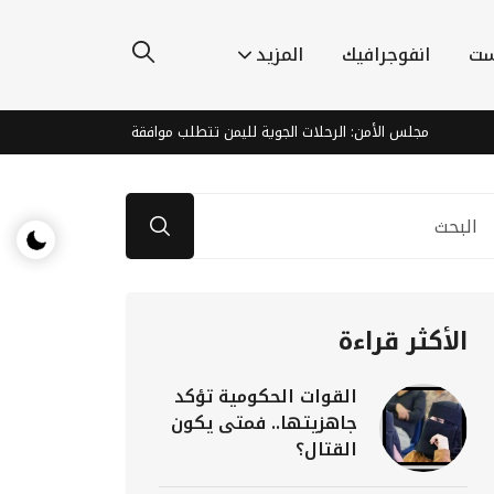
ست
انفوجرافيك
المزيد
مجلس الأمن: الرحلات الجوية لليمن تتطلب موافقة الحكومة وتدين هبوط طائرات 
الأكثر قراءة
القوات الحكومية تؤكد
جاهزيتها.. فمتى يكون
القتال؟