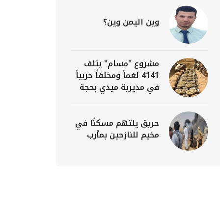
وين اليمن وين؟
مشروع "مسام" يتلف
4141 لغماً ومخلفاً حربياً
في مديرية ميدي بحجة
حريق يلتهم مسكنًا في
مخيم للنازحين بمأرب