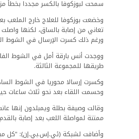
سمحت لبوزكوفا بالكسر مجددا بخطأ م
وخضعت بوزكوفا للعلاج خارج الملعب بعد
تعاني من إصابة بالساق، لكنها واصلت ا
ورغم ذلك كسرت الإرسال في الشوط الع
ووجدت أنس بارقة أمل في الشوط الفاص
طريقها للمجموعة الثالثة.
وكسرت إرسالا محوريا في الشوط الساد
وحسمت اللقاء بعد نحو ثلاث ساعات حي
وقالت وصيفة بطلة ويمبلدون إنها عانت 
ممتنة لمواصلة اللعب بعد إصابة بالقد
وأضافت لشبكة (ئي.إس.بي.إن): "كل مب