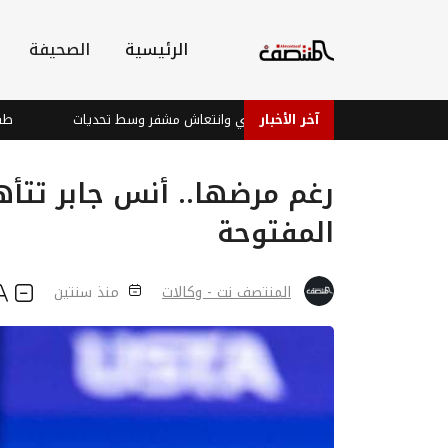
الرئيسية
الصحيفة
آخر الأخبار
الأسواق العالمية: تباين آسيوي وانتعاش مشفر وسط تحديات
طقس متقلب:
رغم مرضها.. أنس جابر تتأهل
المفتوحة
المنتصف نت - وكالات
منذ سنتين