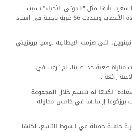
 شعرت بأنها مثل "الموتى الأحياء" بسبب
المرض، لكنها تعافت لتهزم بوزكوفا باردة الأعصاب وسددت 56 ضربة ناجحة في استاد
 الصينية تشينغ قينوين، التي هزمت الإيطالية لوسيا برونزيتي
 مباراة صعبة جدا علينا، لم ترغب في
بة رائعة".
عادة" لكنها لم تبتسم خلال المجموعة
 بوزكوفا إرسالها في خامس محاولة
ضربة خلفية جميلة في الشوط التاسع، لكنها