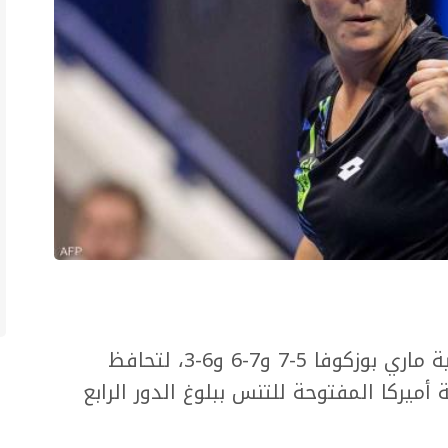
تفوقت أنس جابر المريضة على التشيكية ماري بوزكوفا 5-7 و7-6 و6-3، لتحافظ
أميركا المفتوحة للتنس ببلوغ الدور الرابع