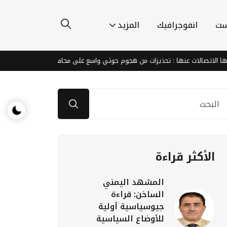
ست
انفوجرافيك
المزيد
ت عنها : تحذيرات من هجوم حوثي واسع على محافظة مارب
العدد 1029من صحيفة المنتصف
الأكثر قراءة
المشهد اليمني
الساخن: قراءة
جيوسياسية أولية
للأوضاع السياسية