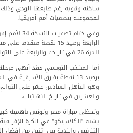
ساخنة وقوية رغم طابعها الودي وذلك ب
لمجموعته بتصفيات أمم أفريقيا.
وفي ختام تصفي
للمرة 26 في تاريخه والرابعة على التوالي.
أما المنتخب التونسي فقد أنهى مرحلة 
برصيد 13 نقطة بفارق الأسبقية في
وهو التأهل السادس عشر على التوالي 
والعشرين في تاريخ النهائيات.
وتحظى مباراة مصر وتونس بأهمية كبير
يشبه "الكلاسيكو" في الكرة الإفريقية 
التنافس والندية بين اثنين من أفضل ال