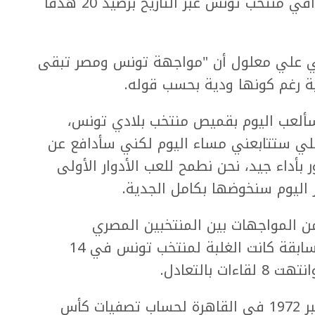
أصبح يوسف المساكني ثالث أفضل هدافي منتخب تونس عبر التاريخ برصيد 20 هدفا
 علي معلول أن "مواجهة تونس ومصر تبقى
بية رغم كونها ودية بحسب قوله.
ألعب اليوم بقميص منتخب بلادي تونس،
هلي ستتابعني مساء اليوم لكني سأدافع عن
أداء جيد، نحن نطمح للعب الأدوار الأولى
اليوم سنخوضها بكامل الجدية.
 من المواجهات بين المنتخبين المصري
والتونسي اللذين التقيا في 34 مباراة سابقة كانت الغلبة لمنتخب تونس في 14
التقى المنتخبان لأول مرة يوم 8 ديسمبر 1972 في القاهرة لحساب تصفيات كأس