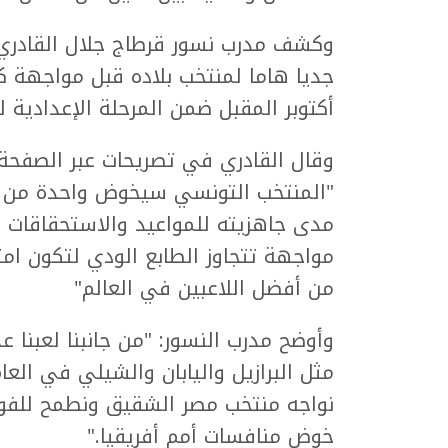
وكشف مدرب نسور قرطاج جلال القادري أن
جديا هاما لمنتخب بلاده قبل مواجهة كل
أكتوبر المقبل ضمن المرحلة الإعدادية لنهائ
وقال القادري في تصريحات عبر الصفحة 
"المنتخب التونسي سيخوض واحدة من ال
مدى جاهزيته للمواعيد والاستحقاقات 
مواجهة تتجاوز الطابع الودي لتكون ام
من أفضل اللاعبين في العالم"
وأوضح مدرب النسور: "من جانبنا لعبنا 
مثل البرازيل واليابان والشيلي في العا
نواجه منتخب مصر الشقيق ونطمح للفوز 
خوض منافسات أمم أفريقيا."