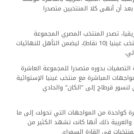
عد أن أنهى كلا المنتخبين متصدرا
ات النسخة 34 لأمم إفريقيا، تصدر المنتخب المصري المجموعة
الرابعة برصيد 15 نقطة متقدما على منتخب غينيا (10 نقاط)، ليضمن التأهل للنهائيات
التصفيات بدوره متصدرا للمجموعة العاشرة
 المواجهات المباشرة مع منتخب غينيا الإستوائية
لنسور قرطاج إلى "الكان" والحادي
ة كواحدة من المواجهات التي تحولت إلى ما
والعربية ذلك أنها كانت تشهد الكثير من
منتخبات في القارة السمراء.