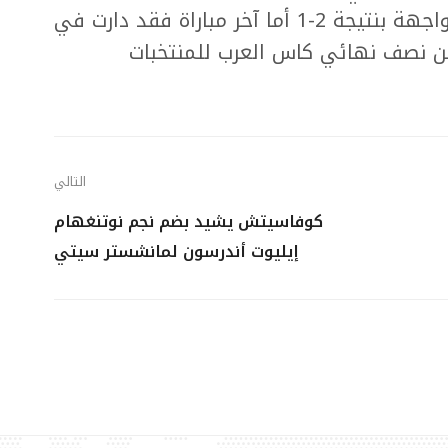
العالم المانيا 1972 وحسم الفراعنة المواجهة بنتيجة 2-1 أما آخر مباراة فقد دارت في
 وذلك ضمن نصف نهائي كاس العرب للمنتخبات
التالي
كوفاسيتش يشيد بضم نجم نوتنغهام
إيليوت أندرسون لمانشستر سيتي