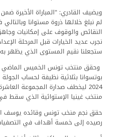
ويضيف القادري: "المباراة الأخيرة ضمن
لم نبلغ خلالها ذروة مستوانا وبالتال
النقائص والوقوف على إمكانيات وجاهزي
نجرب عديد الخيارات قبل المرحلة الإعدا
ستجعلنا نقيم المستوى الذي يظهر به من
وحقق منتخب تونس الخميس الماضي في
بوتسوانا بثلاثية نظيفة لحساب الجولة 
2024 ليخطف صدارة المجموعة العاش
منتخب غينيا الإستوائية الذي سقط في ف
حقق نجم منخب تونس وقائده يوسف الم
رصيده إلى خمسة أهداف في التصفيات م