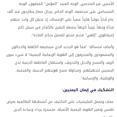
الأجنبي غير الشخصي، الوجه العنيد "المؤمن" المتفوق، الوجه
المتسامي على مجتمعه، الوجه الخاص برجال صغار يطاردون منذ ألف
عام قَدَراً نبوئياً هارباً عصياً على الإمساك، إذ يَحمِل كل واحد منهم
فجأة وجهاً غريباً كريهاً يصبغه اليقين بالكفاح في سبيل حُلم
إمبراطوري "إلهي" قديم منذور للفشل بحكم العادة".
وأضاف متسائلا: "فما هو الجديد الذي سيضيفه الكهنة والدجالون
والمشعوذون والمنحرفون إلى الهوية الإيمانية اليمنية؟ لا شيء سوى
الزيف والمسخ والدجل والتحريف، واستغلال العاطفة الدينية لدى
اليمنيين لتجهيلهم، ومحاولة مسخ هويتهم الدينية، والقيمية،
والوطنية، والإنسانية".
التشكيك في إيمان اليمنيين:
عملت وتعمل المليشيات على التكثيف من أنشطتها الطائفية بغرض
طمس وتغير الهوية اليمنية الأصيلة، متسترة برداء وعباءة الدين