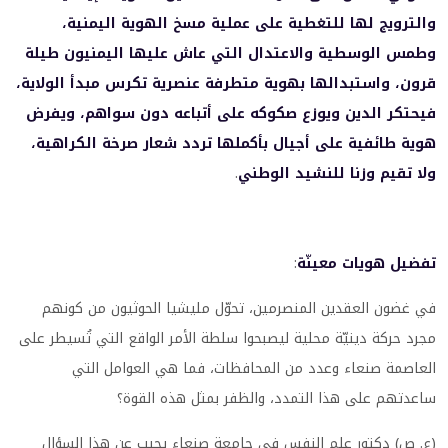
والترويج لها للتغطية على عملية مسخ الهوية اليمنية،
وطمس الوسطية والاعتدال التي عاش عليها اليمنيون طيلة
قرون، واستبدالها بهوية متطرفة عنصرية تكرس مبدأ الولاية،
فيحتكر الدين ويوزع صكوكه على أتباعه دون سواهم، ويفرض
هوية طائفية على أجيال بأكملها تردد شعار صرخة الكراهية،
ولا تقيم وزنا للنشيد الوطني
.
تفضيل هويات معينّة
:
في غضون العقدين المنصرمين، تحوّل مليشيا الحوثيون من كونهم
مجرد حركة دينيّة محلية ليصبحوا سلطة الأمر الواقع التي تُسيطر على
العاصمة صنعاء وعدد من المحافظات، فما هي العوامل التي
ساعدتهم على هذا التمدد، والظفر بمثل هذه القوة؟
(ع. ص) دكتور علم النفس في جامعة صنعاء يجيب عن هذا السؤال