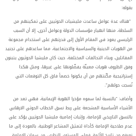
بقوله:
"هناك عدة عوامل ساعدت مليشيات الحوثيين على تمكينهم من
السلطة، منها انهيار مؤسسات الدولة وعوامل أخرى، إلا أن السبب
الرئيسي يعود في المقام الأول إلى قدرتهم على استخدام مجموعة
من الهويات الدينية والسياسية والاجتماعية، مما ساعدهم على تجنيد
المقاتلين، وبناء التحالفات المختلفة، حيث كان مليشيا الحوثيون يتبنون
وفق الظروف هويات معينّة يفضّلونها على غيرها، ومثل هكذا
إستراتيجية مكّنتهم من أن يكونوا خصماً فاق كل التوقعات التي
نُسجت حولهم".
وأضاف: "بالنسبة لما سموه مؤخرا الهوية الإيمانية، فهي تعد من
الأشياء الأساسية المشجعة على ربط نسق الخطاب الحوثي الارهابي
بالنسق التاريخي للإمامة، وإثبات إمامية مليشيا الحوثيين يؤكد على
عدم صلاحية الإمامة كأداة لتمثيل المشاعر الوطنية، بالعودة إلى ما
نعرفه من تاريخ الأئمة. فعلى المستوى النظري، من سمات الإمامة