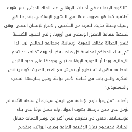
"الهوية الإيمانية في أدبيات الإرهابي عبد الملك الحوثي ليس هوية
أخلاقية كما هو معروف عنها في التشريع الإسلامي، بقدر ما هي
وسيلة وحيلة جديدة للمزيد من التضييق والابتزاز للإنسان اليمني، وهي
شبيهة بثقافة العصور الوسطى في أوروبا، والتي اعتبرت الكنيسة
ظهور الحداثة مخالف للهوية الإيمانية، ومخالفة لتعاليم الرب، لذا
تم إنشاء المحاكم لمحاسبة كل صاحب فكر، أو رؤية تخالف هويتهم
الايمانية، وبما أن الحوثية الإرهابية تبني وجودها على حقبة القرون
المظلمة فهي لا تستطيع أن تعيش مع العصر الحديث لكونه يناقض
الفكرة، والتي باتت في ثقافة الأمم خرافة، ودجل يمارسها السحرة
والمشعوذين".
وأضاف: "من يقرأ تاريخ الإمامة في اليمن، سيدرك أن سلطة الأئمة لم
تؤمن على مدى تاريخها بهوية الدولة، ولم تعمل يومًا على بناء
مؤسساتها، فهي في نظرهم ليس أكثر من توفير الحماية مقابل
الجباية، فمفهوم تعزيز الوظيفة العامة وصرف الرواتب، وتقديم