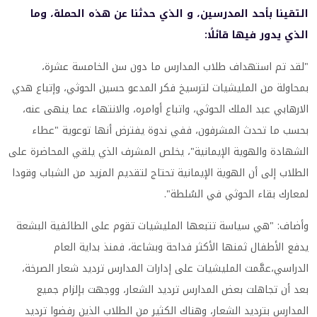
التقينا بأحد المدرسين، و الذي حدثنا عن هذه الحملة، وما
الذي يدور فيها قائلًا:
"لقد تم استهداف طلاب المدارس ما دون سن الخامسة عشرة،
بمحاولة من المليشيات لترسيخ فكر المدعو حسين الحوثي، وإتباع هدي
الارهابي عبد الملك الحوثي، واتباع أوامره، والانتهاء عما ينهى عنه،
بحسب ما تحدث المشرفون، ففي ندوة يفترض أنها توعوية "عطاء
الشهادة والهوية الإيمانية"، يخلص المشرف الذي يلقي المحاضرة على
الطلاب إلى أن الهوية الإيمانية تحتاج لتقديم المزيد من الشباب وقودا
لمعارك بقاء الحوثي في السُلطة".
وأضاف: "هي سياسة تتبعها المليشيات تقوم على الطائفية البشعة
يدفع الأطفال ثمنها الأكثر فداحة وبشاعة، فمنذ بداية العام
الدراسي،عمَّمت المليشيات على إدارات المدارس ترديد شعار الصرخة،
بعد أن تجاهلت بعض المدارس ترديد الشعار، ووجهت بإلزام جميع
المدارس بترديد الشعار، وهناك الكثير من الطلاب الذين رفضوا ترديد