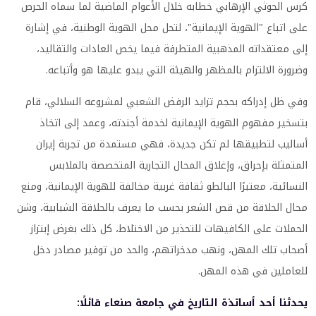
كرس الحوثي الإرهابي خطابه خلال الأعوام الماضية لما سماه الحرص
على اتباع "الهوية الإيمانية"، لتحل محل الهوية الوطنية، في إشارة
إلى معتقداته المذهبية المتطرفة فيما يخص العادات والتقاليد،
وضرورة الالتزام بالمظهر والهيئة التي يبدو عليها هو وأتباعه.
وفي ظل إدراكه بحجم تزايد الرفض الشعبي لمشروعه السلالي، قام
بتسخير مفهوم الهوية الإيمانية لخدمة أجندته، وعمد إلى اتخاذ
أساليب لتطبيقها لم تكن جديدة، فهي مستمدة من تجربة إيران
المتمثلة بإحراق، وإغلاق المحال التجارية المتخصصة بالملابس
النسائية، معتبرًا البالطو ثقافة غربية مخالفة للهوية الإيمانية، ومنع
محال الحلاقة من قص الشعر بحسب ما يعرف بالحلاقة الشبابية، وشن
الحملات على الكافيهات للتحذير من الاختلاط، كل ذلك بغرض إبتزاز
أصحاب تلك المهن، ونهب مدخراتهم، والحد من توفير مصادر دخل
للعاملين في هذه المهن.
يحدثنا أحد أساتذة التاريخ في جامعة صنعاء قائلًا: