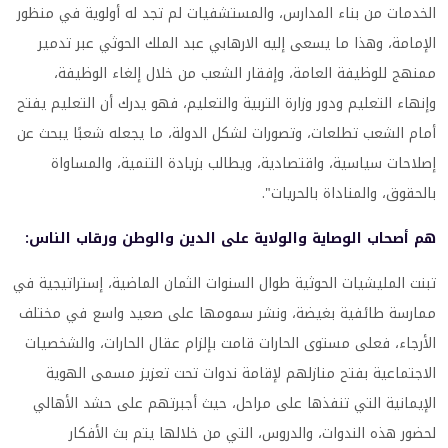
الخدمات من بناء المدارس، والمستشفيات لم تجد له أولوية في منظور
الإمامة، وهذا ما يسعى إليه الارهابي عبد الملك الحوثي عبر تدمير
ممنهج للوظيفة العامة، وإفقار الشعب من خلال إلغاء الوظيفة،
وإنهاء التعليم ودور وزارة التربية والتعليم، فهو يدرك أن التعليم يفتح
أمام الشعب تطلعات، وتصورات لشكل الدولة، ما يجعله شعبًا يبحث عن
إصلاحات سياسية، واقتصادية، ويطالب بزيادة التنمية، والمساواة
بالحقوق، والمناداة بالحريات".
هم أصحاب الوصاية والولاية على الدين والوطن ورقاب الناس:
تبنت المليشيات الحوثية طوال السنوات الثمان الماضية، إستراتيجية في
ممارسة طائفية بغيضة، ونشر سمومها على صعيد واسع في مختلف
الأرجاء، فعلى مستوى الحارات قامت بإلزام عقال الحارات، والشخصيات
الاجتماعية بفتح منازلهم لإقامة ندوات تحت تعزيز مسمى الهوية
الإيمانية التي تنفذها على مراحل، حيث أجبرتهم على حشد الأهالي
لحضور هذه الندوات، والدروس، التي من خلالها يتم بث الأفكار