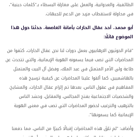
الطائفية، والعدوانية، والعمل على مغازلة البسطاء بـ"كلمات دينية"،
في محاولة لاستقطاب مزيد من الدعم للجبهات.
أبو محمد، أحد عقال الحارات بأمانة العاصمة، حدثنا حول هذا
الموضوع قائلًا:
"قام الحوثيون الارهابيون بعمل دورات لنا نحن عقال الحارات، كثفوا من
المحاضرات التي تصب فيما يسمونه الهوية الإيمانية، والتي تتحدث عن
طاعة ولي الأمر المتمثل في عبد الملك، وفضل آل البيت والمتمثل
بالهاشميين، كما ألقوا علينا المحاضرات عن كيفية ترسيخ هذه
المفاهيم في عقول الناس، بعدها تم إلزام عقال الحارات، والمشايخ،
والشخصيات الاجتماعية بفتح المجالس، والمقايل، وحشد الناس
بالترهيب والترغيب لحضور المحاضرات التي تصب في معنى الهوية
الإيمانية كما يسمونها".
وأضاف: "لم تلقَ هذه المحاضرات إقبالًا كبيرًا من الناس، مما دفعنا