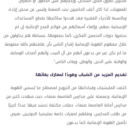
مجبرين لطرق منازل السكان، وإجبارهم على الحضور، أو التعرض
للعقوبات، لذا كان أغلب الحاضرين تحت الضغط وليس عن محض إرادة،
وبالنسبة للأحياء الفقيرة فقد هددوا ساكنيها بقطع المساعدات
الإنسانية عنهم، وإلغاء أسمائهم من قوائم المنح الإغاثية إن لم
يحضروا دورات التحصين الفكري، كما يصفونها، ببساطة هم يحاولون من
خلال مفهوم الهوية الإيمانية إقناع الناس بأن علاقتهم بالله منقوصة
ما لم تكن عبر من يدعون أنهم من آل البيت، وأنهم أصحاب الوصاية،
والولاية على الدين، والوطن، ورقاب الناس".
تقديم المزيد من الشباب وقودًا لمعارك بقائها:
كثفت المليشيات وقياداتها من الترويج لمصطلح ما يُسمى الهوية
الإيمانية، وعممته على مدارس العاصمة صنعاء، حيث شهدت كثير من
مدارس أمانة العاصمة صنعاء، حملات مكثفة تحشد فيها عددًا كبيرًا
من طلاب المدارس، ونقلهم لمقرات خاصة بمليشيا الحوثيين، بغرض
تأصيل الهوية الإيمانية كما يدعون.