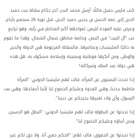
كتب فارس جميل قائلًا: أرسل محمد البدر، آخر حكام سلالة بيت حميد
الدين إلى عمه الحسن بن يحيى حميد الدين، قبل ثورة 26 سبتمبر بأيام،
وعرض عليه العودة لليمن; لمواجهة أكبر المخاطر في رأيه، وهو تراجع
حب "آل البيت" في اليمن، وخاصة مناطق شمال الشمال، وهذا ما تقوم
به حاليًا المليشيات وعناصرها، فالسلالة المزعومة هي الدولة والدين
والوطن، ومن أنكرها فوطنية ويمنيته وإسلامه مشكوك به، هل هذه
هي دولة عبد الملك وشركائه؟
إذا تحدث اليمنيون عن المرأة، قالت لهم مليشيا الحوثي: "المرأة
فاطمة جدتنا، وهي القدوة وعليكم الخضوع لنا لأننا أحفادها، وهي بنت
الرسول، وأي ولاء لغيرها يخرجكم عن ديننا".
إذا تحدثوا عن البطولة قالت لهم مليشيا الحوثي: "البطل هو الحسين،
ونحن أبناؤه وعليكم الخضوع لنا".
إذا تحدثوا عن الحقوق، قالت لهم: "الحكم حقي أنا، ولا حق لكم غير