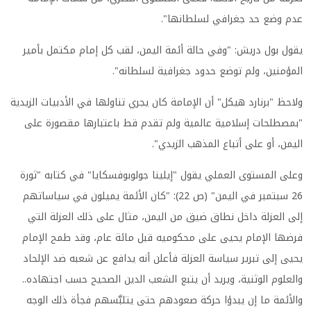
عدم وضع حد جغرافي لسلطانها".
يقول بول دريش: "وفي حالة أئمة اليمن، لقب كل إمام مكتمل بأمير
المؤمنين، ولم توضع حدود جغرافية لسلطانه".
ولاحظ "برنارد هيكل" أن الإمامة كان يجري تناولها في الأدبيات الزيدية
"بمصطلحات إسلامية عالمية ولم تقدم قط باعتبارها مقصورة على
اليمن، أو على أتباع المذهب الزيدي".
وعلى المستوى العملي يقول "إيلينا جولوبوفسكايا" في كتابه "ثورة
26 سبتمبر في اليمن" (ص 22): "كان الأئمة يميلون في سياساتهم
إلى العزلة داخل نطاق ضيق من اليمن، مثال على ذلك العزلة التي
فرضها الإمام يحيى على محكوميه قبل مائة عام، وقد طمح الإمام
يحيى إلى تبرير سياسة العزلة فأعلن أنه يدافع عن شعبه ضد الإلحاد
والعلوم الوثنية، ويريد أن يتبع الشعب الدين الصحيح حسب اجتهاده..
والأئمة ما إن يبدؤا حركة صعودهم حتى يتلبَّسهم فجأة ذلك الوجه