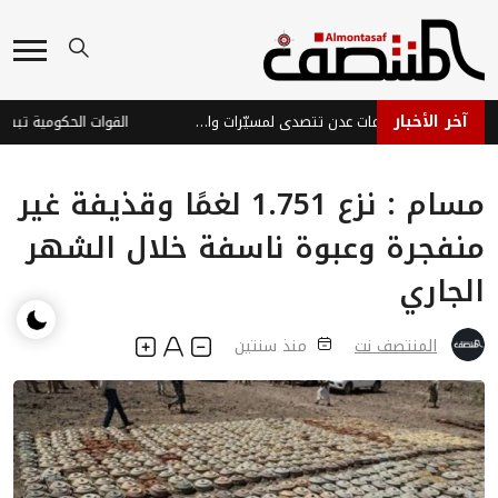
آخر الأخبار
تصعيد جوي وميداني: دفاعات عدن تتصدى لمسيّرات والساحل الغربي يرفع الجاهزية
مسام : نزع 1.751 لغمًا وقذيفة غير
منفجرة وعبوة ناسفة خلال الشهر
الجاري
المنتصف نت
منذ سنتين