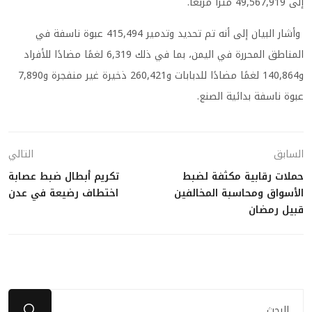
إلى 49,567,919 مترًا مربعًا.
وأشار البيان إلى أنه تم تحديد وتدمير 415,494 عبوة ناسفة في
المناطق المحررة في اليمن، بما في ذلك 6,319 لغمًا مضادًا للأفراد
و140,864 لغمًا مضادًا للدبابات و260,421 ذخيرة غير منفجرة و7,890
عبوة ناسفة بدائية الصنع.
السابق
التالي
حملات رقابية مكثفة لضبط
تكريم أبطال ضبط عصابة
الأسواق ومحاسبة المخالفين
اختطاف رضيعة في عدن
قبيل رمضان