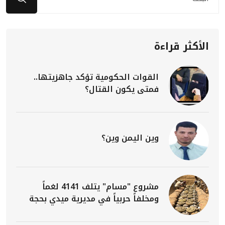
الأكثر قراءة
القوات الحكومية تؤكد جاهزيتها..
فمتى يكون القتال؟
وين اليمن وين؟
مشروع "مسام" يتلف 4141 لغماً
ومخلفاً حربياً في مديرية ميدي بحجة