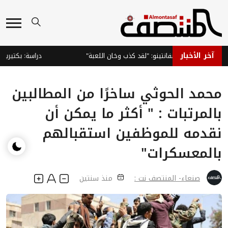
آخر الأخبار
 يطالب بإقالة إنفانتينو: "لقد كذب وخان اللعبة"
دراسة: بكتيريا الج
محمد الحوثي ساخرًا من المطالبين
بالمرتبات : " أكثر ما يمكن أن
نقدمه للموظفين استقبالهم
بالمعسكرات"
صنعاء- المنتصف نت :
منذ سنتين