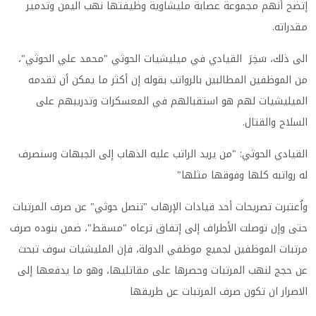
إتضح أنهم مجموعة عصابة مليشاوية وظيفتها نهب اليمن وتدمير
مقدراته.
الى ذلك، سَخِرَ القيادي في ميليشيات الحوثي "محمد علي الحوثي"،
من الموظفين المطالبين بالرواتب بقوله إن أكثر ما يمكن أن تقدمه
الميليشيات لهم هو استقبالهم في المعسكرات وتدريبهم على
السلاح والقتال.
القيادي الحوثي: "من يريد الراتب عليه الذهاب إلى الجبهات وسنصرف
له رواتبه كلها وفوقها مثلها"
واُعتبرت تصريحات أحد قيادات الإرهاب "تنصل حوثي" عن صرف المرتبات
حتى وإن توصلت الأطراف إلى إتفاق ترعاه "مسقط"، ضمن بنوده صرف
مرتبات الموظفين لجميع موظفي الدولة، فإن المليشيات سوف تبحث
عن حجج لنهب المرتبات وحصرها على مقاتليها، وهو ما يدفعها إلى
الاصرار ان تكون صرف المرتبات عن طريقها