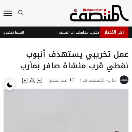
آخر الأخبار
 بقوة 3.9 تضرب محافظة إب اليمنية
الفيفا يتصدى لمحاو
عمل تخريبي يستهدف أنبوب
نفطي قرب منشاة صافر بمأرب
مارب- المنتصف نت :
منذ سنتين