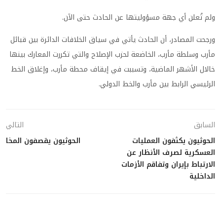
ولم تُعلن أي جهة مسؤوليتها عن الحادث حتى الآن.
ورجحت المصادر، أن الحادث يأتي في سياق الخلافات الدائرة بين قبائل
مأرب وسلطة مأرب، الخاضعة لحزب الإصلاح والتي تكررت المعارك بينها
خالال الأشهر الماضية، وتسببت في إيقاف محطة مأرب، وإغلاق الخط
الرئيسي الرابط بين مأرب والخط الدولي.
السابق
التالي
الحوثيون يكثفون العمليات
الحوثيون يقصفون المخا
العسكرية لصرف الأنظار عن
الارتباط بإيران وتفاقم الأزمات
الداخلية