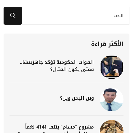
الأكثر قراءة
القوات الحكومية تؤكد جاهزيتها..
فمتى يكون القتال؟
وين اليمن وين؟
مشروع "مسام" يتلف 4141 لغماً