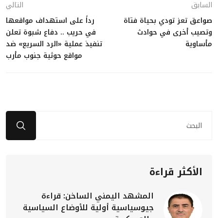
السابق
التالي
صواعق تعز تودي بحياة فتاة
رداً على استهداف مواقعها
وتصيب أخرى في حوادث
في حريب .. دفاع شبوة تعلن
مأساوية
تنفيذ عملية «الرد السريع» ضد
مواقع حوثية جنوب مأرب
الأكثر قراءة
المشهد اليمني الساخن: قراءة
جيوسياسية أولية للأوضاع السياسية