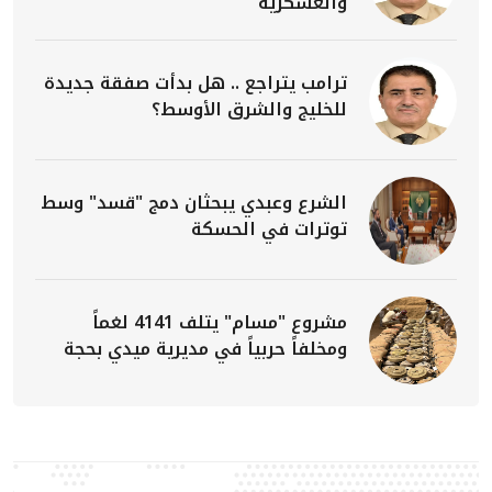
والعسكرية
ترامب يتراجع .. هل بدأت صفقة جديدة
للخليج والشرق الأوسط؟
الشرع وعبدي يبحثان دمج "قسد" وسط
توترات في الحسكة
مشروع "مسام" يتلف 4141 لغماً
ومخلفاً حربياً في مديرية ميدي بحجة