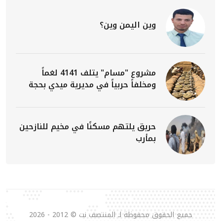
وين اليمن وين؟
مشروع "مسام" يتلف 4141 لغماً
ومخلفاً حربياً في مديرية ميدي بحجة
حريق يلتهم مسكنًا في مخيم للنازحين
بمأرب
جميع الحقوق محفوظة لـ المنتصف نت © 2012 - 2026