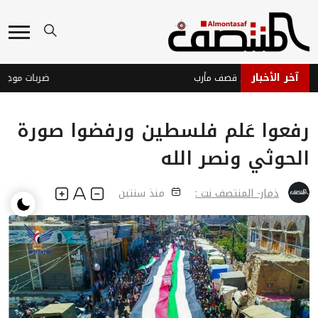
آخر الأخبار
حوثيون يصعّدون قصف مأرب
ضربات موجعة تدك
رفعوا عَلم فلسطين ورفضوا صورة
الحوثي ونصر الله
ذمار- المنتصف نت :
منذ سنتين