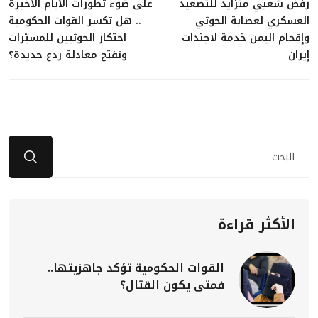
رفض شعبي متزايد للتصعيد
على ضوء تطورات الأيام الأخيرة
العسكري لعصابة الحوثي
.. هل تكسر القوات الحكومية
وإقحام اليمن خدمة لاجندات
احتكار الحوثيين للمسيّرات
إيران
وتفتح معادلة ردع جديدة؟
الأكثر قراءة
القوات الحكومية تؤكد جاهزيتها..
فمتى يكون القتال؟