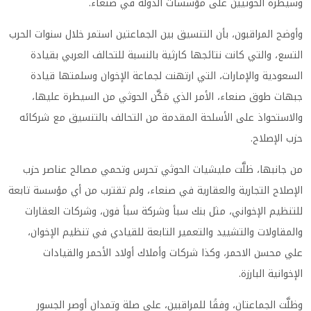
وسيطرة الحوثيين على مؤسسات الدولة في صنعاء.
وأوضح المراقبون، بأن التنسيق بين الجماعتين استمر خلال سنوات الحرب
التسع، والتي كانت نتائجها كارثية بالنسبة للتحالف العربي بقيادة
السعودية والإمارات، التي ارتهنت لجماعة الإخوان وسلمتها قيادة
جبهات طوق صنعاء، الأمر الذي مَكَّن الحوثي من السيطرة عليها،
والاستحواذ على الأسلحة المقدمة من التحالف بالتنسيق مع شركائه
حزب الإصلاح.
من جانبها، ظلَّت مليشيات الحوثي تحرس وتحمي مصالح عناصر حزب
الإصلاح التجارية والعقارية في صنعاء، ولم تقترب من أي مؤسسة تابعة
للتنظيم الإخواني، مثل بنك سبأ وشركة سبأ فون، وشركات العقارات
والمقاولات والتشييد والتعمير التابعة للقيادي في تنظيم الإخوان،
علي محسن الاحمر، وكذا شركات وأملاك أولاد الأحمر والقيادات
الإخوانية البارزة.
وظلَّت الجماعتان، وفقًا للمراقبين، على صلة وتمدان أوصر الجسور