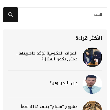
الأكثر قراءة
القوات الحكومية تؤكد جاهزيتها..
فمتى يكون القتال؟
وين اليمن وين؟
مشروع "مسام" يتلف 4141 لغماً