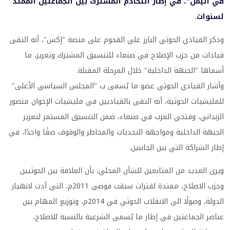
في اليمن"، في إطار التخادم المشترك بين الجماعتين الممتد
لسنوات
.
وذكر القيادي الحوثي البارز علي القحوم على منصة "إكس"، أنه التقى
قيادات من حزب الإصلاح في صنعاء للتنسيق المشترك وتعزيز، ما
أسماها "الجبهة الداخلية" خلال المرحلة المقبلة.
وأشار القيادي الحوثي عضو ما يُسمى ب "المجلس السياسي الأعلى"
للمليشيات الحوثية، أنه التقى بالقياديين في مليشيات الإخوان منصور
الزنداني، وفتحي العزب في صنعاء، ضمن التنسيق المستمر لتعزيز
الجبهة الداخلية ومواجهة التحديات والمخاطر والوقوف صفًا واحدًا، في
إطار الشراكة التي بين الجانبين.
ويرى العديد من المتابعين للشأن المحلي، بأن العلاقة بين الحوثيين
وحزب الاصلاح، ممتدة لفترات سبقت فوضى 2011م، التي أدت لانهيار
الدولة، وصولًا الى الانقلاب الحوثي في 2014م، وتوزيع المهام بين
عناصر الجماعتين في إطار ما يُسمى الشرعية بالنسبة للاصلاح،