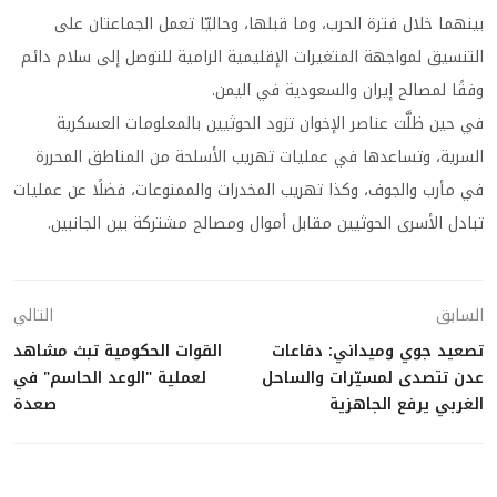
بينهما خلال فترة الحرب، وما قبلها، وحاليّا تعمل الجماعتان على
التنسيق لمواجهة المتغيرات الإقليمية الرامية للتوصل إلى سلام دائم
وفقًا لمصالح إيران والسعودية في اليمن.
في حين ظلَّت عناصر الإخوان تزود الحوثيين بالمعلومات العسكرية
السرية، وتساعدها في عمليات تهريب الأسلحة من المناطق المحررة
في مأرب والجوف، وكذا تهريب المخدرات والممنوعات، فضلًا عن عمليات
تبادل الأسرى الحوثيين مقابل أموال ومصالح مشتركة بين الجانبين.
السابق
التالي
تصعيد جوي وميداني: دفاعات
القوات الحكومية تبث مشاهد
عدن تتصدى لمسيّرات والساحل
لعملية "الوعد الحاسم" في
الغربي يرفع الجاهزية
صعدة