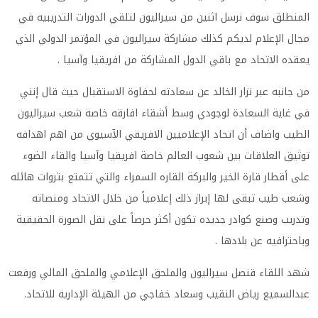
المنطلق سوف نرسل اثنين من سيراليون لتلقي الدورات التدريبيه في
مجال الإعلام لديكم كذلك مشاركة سيراليون في المؤتمر الدولي الذي
يعقده الاتحاد مع باقي الدول المشاركة من افريقيا وآسيا .
من جانبه عبر نزار الخالد عن سعادته لحفاوة الاستقبال حيث قال إنني
في غاية السعادة لوجودي وسط أشقاء افارقه خاصة شعب سيراليون
الطيب واضاف أن اتحاد الإعلاميين الافريقي الآسيوي من اهم اهدافه
توثيق العلاقات بين شعوب العالم خاصة افريقيا وآسيا والقاء الضوء
على أقطار قارة الخير والبركة القاره السمراء والتي تتمتع بثروات هائله
وشعب طيب تبقى لها إبراز ذلك إعلامياً من خلال الاتحاد ومنصاته
وتدريب وصنع كوادر جديده تكون أكثر حرصاً على نقل الصورة الحقيقية
وباحترافيه عن بلادها .
شهد اللقاء قنصل سيراليون والملحق الإعلامي والملحق المالي ورفعت
عبدالسميع رياض النقيب وسعاد خفاجي من الهيئة الإدارية للاتحاد.