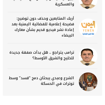
والعسكرية
أربك المتابعين وحذف دون توضيح:
فضيحة إعلامية للفضائية اليمنية بعد
إعادة نشر فيديو قديم بشأن معارك
البيضاء
ترامب يتراجع .. هل بدأت صفقة جديدة
للخليج والشرق الأوسط؟
الشرع وعبدي يبحثان دمج "قسد" وسط
توترات في الحسكة