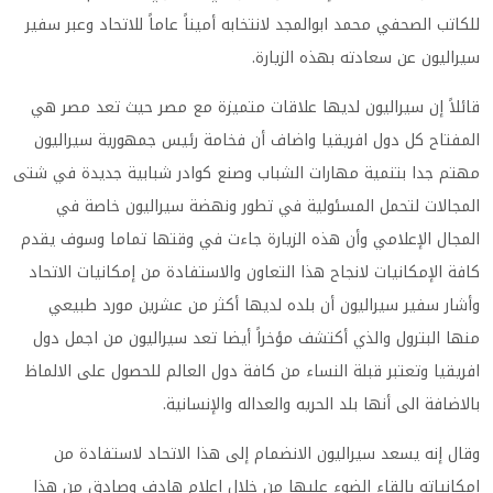
للكاتب الصحفي محمد ابوالمجد لانتخابه أميناً عاماً للاتحاد وعبر سفير
سيراليون عن سعادته بهذه الزيارة.
قائلاً إن سيراليون لديها علاقات متميزة مع مصر حيث تعد مصر هي
المفتاح كل دول افريقيا واضاف أن فخامة رئيس جمهورية سيراليون
مهتم جدا بتنمية مهارات الشباب وصنع كوادر شبابية جديدة في شتى
المجالات لتحمل المسئولية في تطور ونهضة سيراليون خاصة في
المجال الإعلامي وأن هذه الزيارة جاءت في وقتها تماما وسوف يقدم
كافة الإمكانيات لانجاح هذا التعاون والاستفادة من إمكانيات الاتحاد
وأشار سفير سيراليون أن بلده لديها أكثر من عشرين مورد طبيعي
منها البترول والذي أكتشف مؤخراً أيضا تعد سيراليون من اجمل دول
افريقيا وتعتبر قبلة النساء من كافة دول العالم للحصول على الالماظ
بالاضافة الى أنها بلد الحريه والعداله والإنسانية.
وقال إنه يسعد سيراليون الانضمام إلى هذا الاتحاد لاستفادة من
امكانياته بالقاء الضوء عليها من خلال اعلام هادف وصادق من هذا