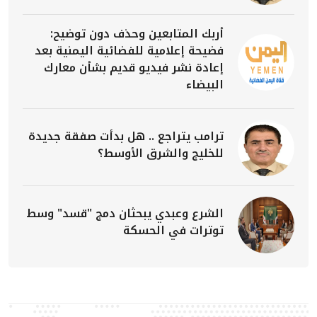
أربك المتابعين وحذف دون توضيح:
فضيحة إعلامية للفضائية اليمنية بعد
إعادة نشر فيديو قديم بشأن معارك
البيضاء
ترامب يتراجع .. هل بدأت صفقة جديدة
للخليج والشرق الأوسط؟
الشرع وعبدي يبحثان دمج "قسد" وسط
توترات في الحسكة