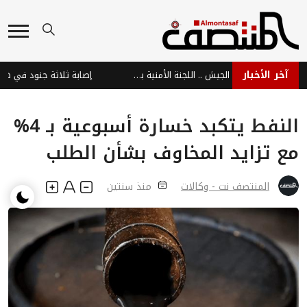
آخر الأخبار
أدانت الهجمات على معسكرات الجيش .. اللجنة الأمنية بحضرموت : هجمات الحوثيين جاءت ردًا على ملاحقة خلايا التهريب والجريمة المنظمة
النفط يتكبد خسارة أسبوعية بـ 4%
مع تزايد المخاوف بشأن الطلب
المنتصف نت - وكالات
منذ سنتين