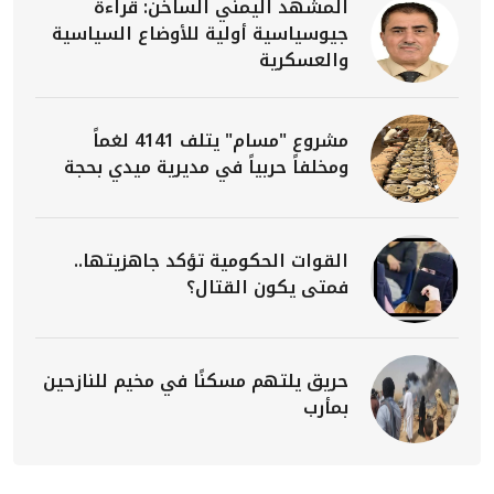
المشهد اليمني الساخن: قراءة
جيوسياسية أولية للأوضاع السياسية
والعسكرية
مشروع "مسام" يتلف 4141 لغماً
ومخلفاً حربياً في مديرية ميدي بحجة
القوات الحكومية تؤكد جاهزيتها..
فمتى يكون القتال؟
حريق يلتهم مسكنًا في مخيم للنازحين
بمأرب