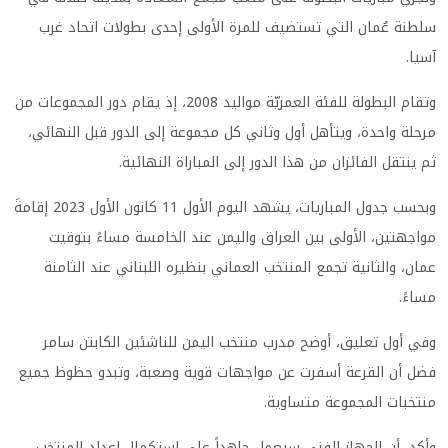
سلطنة عُمان التي تستضيف للمرة الأولى إحدى بطولات اتحاد غرب
آسيا.
وتقام البطولة للفئة العمريّة مواليد 2008، إذ يقام دور المجموعات من
مرحلة واحدة، ويتأهل أول وثاني كل مجموعة إلى الدور قبل النهائي،
ثم ينتقل الفائزان من هذا الدور إلى المباراة النهائية.
وبحسب جدول المباريات، يشهد اليوم الأول 11 كانون الأول 2023 إقامةَ
مواجهتين، الأولى بين العراق واليمن عند الخامسة مساءً بتوقيت
عمان، والثانية تجمع المنتخب العماني بنظيره اللبناني عند الثامنة
مساءً.
وفي أول تعليق، أوضح مدرب منتخب اليمن للناشئين الكابتن سامر
فضل أن القرعة أسفرت عن مواجهات قوية وصعبة، وتبدو حظوظ جميع
منتخبات المجموعة متساوية.
وأكد، أن الجهاز الفني سيعمل جاهداً على استكمال إعداد المنتخب