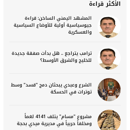
الأكثر قراءة
المشهد اليمني الساخن: قراءة
جيوسياسية أولية للأوضاع السياسية
والعسكرية
ترامب يتراجع .. هل بدأت صفقة جديدة
للخليج والشرق الأوسط؟
الشرع وعبدي يبحثان دمج "قسد" وسط
توترات في الحسكة
مشروع "مسام" يتلف 4141 لغماً
ومخلفاً حربياً في مديرية ميدي بحجة