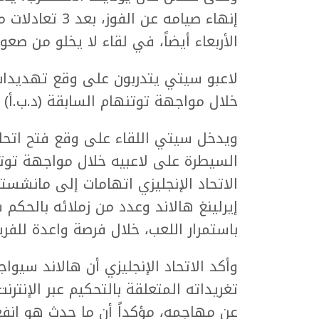
إنهاء صيامه عن 
الأربعاء أيضاً، في لقاء لا يخلو من صعوب
لاعبو سيتي يتدربون على وقع تهديدات 
خلال مواجهة توتنهام السابقة (د.ب.أ)
ويدخل سيتي اللقاء على وقع فتح اتحاد 
الاتحاد الإنجليزي اتهامات إلى مانشس
إيرلينغ هالاند وعدد من زملائه بالحكم
باستمرار اللعب، خلال فرصة واعدة للفري
وأكد الاتحاد الإنجليزي أن هالاند سيوا
تغريداته المتعلقة بالتحكيم عبر الإنترن
عن مهاجمه، مؤكداً أن ما حدث هو انفعا