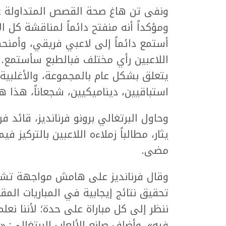
ونفى تن هاغ صحة القصص المتداولة عن
ومؤكداً أنه منفتح دائماً لمناقشة كل ال
أستمع دائماً إلى لاعبي فريقي، وأمنحهم
اللاعبين رأي مختلف فبالطبع سأستمع. رب
يتعلق بشكل عام بالمجموعة، والأغلبية 
استباقيين، ديناميكيين، شجعاناً، هذا هو
وحاول البرتغالي برونو فرنانديز، قائد ف
يثار، مطالباً زملاءه اللاعبين بالتركيز ف
مضى.
وقال فرنانديز على هامش مواجهة تشي
تحقيق نتائج إيجابية في المباريات الم
ننظر إلى كل مباراة على حدة؛ لأننا نعلم
فيه». وأضاف صانع الألعاب البرتغالي: «