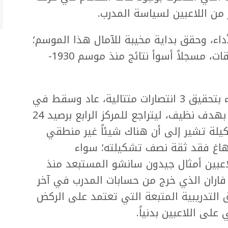
من اللاعبين لسياسة المدرب.
داء، وحقق بداية مخيبة للآمال هذا الموسم؛
إذ خسر 10 من مبارياته بمختلف المسابقات، مسجلاً أسوأ نتائج منذ موسم 1930-
وبعد أن تنفس تن هاغ وفريقه الصعداء بتحقيق 3 انتصارات متتالية، عاد وسقط في
المرحلة السابقة أمام مضيفه نيوكاسل بهدف نظيف، ليتراجع للمركز الرابع برصيد 24
يلة تشير إلى أن هناك شيئاً غير منطقي
هاغ فقد ثقة نصف تشكيلته؛ سواء
اعبين أمثال جيدون سانشو المستبعد منذ
 فاران الذي خرج من حسابات المدرب في آخر
 التدريبية المتبعة التي تعتمد على الركض
على اللاعبين بدنياً.