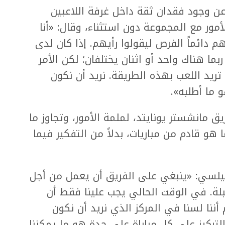
 وجود فقدان ثقة داخل غرفة اللاعبين
أمور مع المجموعة دون استثناء، وقال: «أنا
 دائماً الفرص ليقولوا رأيهم. إذا كان لدى
ما هناك واحد أو اثنان يختلفان؛ لكن الأمر
تريد اللعب بهذه الطريقة. نريد أن نكون
 ما أطلبه».
ريق مانشستر يونايتد، لملمة الأمور، وتجاوز ما
يما هو قادم من مباريات، بدلاً من التفكير فيما
لسي: «ينبغي على الفريق أن يعمل من أجل
قبلة. في الوقت الحالي يجب علينا فقط أن
 أننا لسنا في المركز الذي نريد أن نكون
التركيز على كل مباراة على حدة هو ما يمكننا