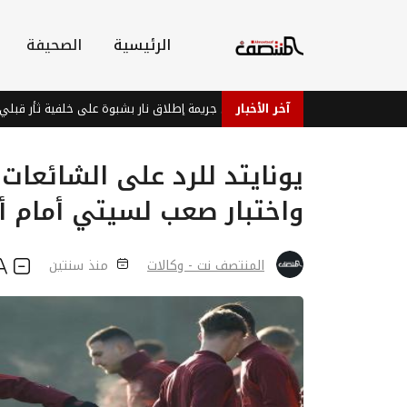
الرئيسية
الصحيفة
آخر الأخبار
ابنته الرضيعة في جريمة إطلاق نار بشبوة على خلفية ثأر قبلي
لماذا لا
يونايتد للرد على الشائعا
واختبار صعب لسيتي أمام أ
المنتصف نت - وكالات
منذ سنتين