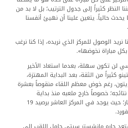
ا النظر كثيراً إلى جدول الترتيب؛ بل لا بد من
 يحدث حالياً. يتعين علينا أن نهيئ أنفسنا
 نريد الوصول للمركز الذي نريده، إذا كنا نرغب
بكل مباراة نخوضها».
ي لن تكون سهلة، بعدما استعاد الأخير
نو كثيراً من الثقة، بعد البداية المهتزة،
 لافتاً، الأحد، 3-2، على برايتون، رغم خوض معظم اللقاء منقوصاً بعشرة
تائجه؛ خصوصاً خارج ملعبه منذ بداية
الموسم الجاري، ما أبعده عن دائرة الكبار؛ حيث يوجد في المركز العاشر برصيد 19
ورد.
عد جاره مانشستر سيتي حامل اللقب إلى