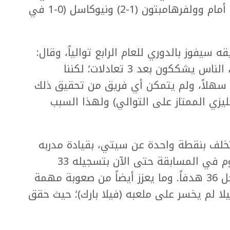
حيث خسر الفريق جميع المباريات الثلاث أمام وولفرهامبتون (1-2) ونيوكاسل (0-1 في
قه سيفوز بالدوري للعام الرابع توالياً، وقال:
«شعوري هو أننا سنفوز بالدوري مجدداً، الناس يشككون بعد 3 تعادلات؛ لكننا
 سهلاً، ولم يتمكن أي فريق من تحقيق ذلك
ليزي الممتاز على التوالي) ولهذا السبب
يتخلف بنقطة واحدة عن سيتي، بقيادة مدربه
الإسباني أوناي إيمري، ثاني أقوى هجوم في المسابقة حتى الآن بتسجيله 33
هدفاً، ويسبقه فقط السيتي الذي سجل 36 هدفاً. وما يعزز أيضاً من صعوبة مهمة
لا لم يخسر على ملعبه (فيلا بارك)؛ حيث حقق