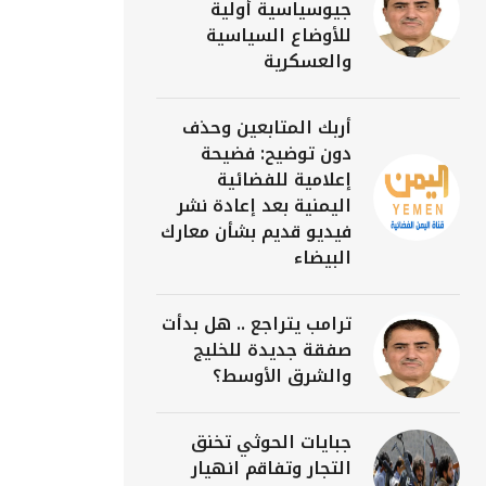
جيوسياسية أولية
للأوضاع السياسية
والعسكرية
أربك المتابعين وحذف
دون توضيح: فضيحة
إعلامية للفضائية
اليمنية بعد إعادة نشر
فيديو قديم بشأن معارك
البيضاء
ترامب يتراجع .. هل بدأت
صفقة جديدة للخليج
والشرق الأوسط؟
جبايات الحوثي تخنق
التجار وتفاقم انهيار