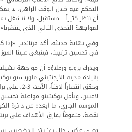
التحكم فيه خلال الوقت الراهن، لا يمكنن
أن ننظر كثيراً للمستقبل، ولا ننشغل بما
لمواجهة التحدي التالي الذي ينتظرنا».
وفي نهاية حديثه، أكد فرنانديز: «إذا كنا
في تحسين ترتيبنا، فينبغي علينا الفوز 
ويدرك برونو وزملاؤه أن مواجهة تشيلس
بقيادة مدربه الأرجنتيني ماوريسيو بوكيتي
وحقق انتصاراً
لاعبين. ويأمل بوكيتينو مواصلة تحسين ن
نقطة، متفوقاً بفارق الأهداف على برنتف
وعلى عكس حال يونايتد المضطرب، يست