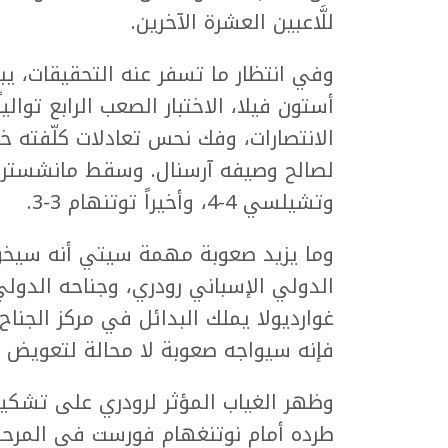
للَّاعبين العشرة الآخرين.
وفي انتظار ما تسفر عنه التحقيقات، يب
أستون فيلا، الاختبار الصعب الرابع توال
وتشيلسي 4-4، وأخيراً توتنهام 3-3.
وما يزيد صعوبة مهمة سيتي أنه سيخ
الدولي الإسباني رودري، وجناحه الدول
غوارديولا يملك البدائل في مركز الجنا
فإنه سيواجه صعوبة لا محالة لتعويض غ
وظهر الغياب المؤثر لرودري على تشكيل