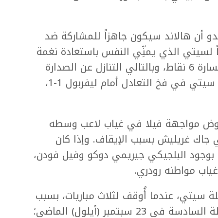
دو أن هالاند سيكون جاهزاً للمشاركة ضد
ياً لسيتي الذي يمنِّي النفس باستعادة نغمة
الانتصارات، وفك نحس تعادلات كلّفته خسارة 6 نقاط، وبالتالي التنازل عن الصدارة
لصالح وصيفه آرسنال. وسقط مانشستر سيتي في فخ التعادل أمام ليفربول 1-1،
وض مواجهة فيلا في غياب لاعب وسطه
ي جاك غريليش بسبب الإيقاف. وإذا كان
ح بوجود البلجيكي جيريمي دوكو وفيل فودن،
ياب مواطنه رودري.
ة سيتي، عندما أُوقف لثلاث مباريات، بسبب
طرده أمام نوتنغهام فورست في المرحلة السادسة في 23 سبتمبر (أيلول) الماضي؛