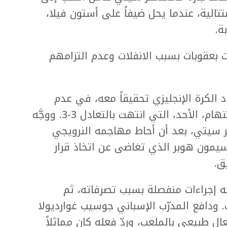
الفوز، بعد 3 تعادلات متتالية، عندما يحل ضيفاً على أستون فيلا،
ة.
بعقوبات بسبب الانفلات وعدم التزامهم
الكرة الإنجليزي تحقيقاً معه، في عدم
السيطرة على لاعبيه خلال مواجهة توتنهام، الأحد، التي انتهت بالتعادل 3-3. ووجَّه
تر سيتي، بعد أن أحاط مهاجمه النرويجي
 سيمون هوبر الذي تغاضى عن اتخاذ قرار
ق.
جه إجراءات منفصلة بسبب تصرفاته، ثم
ت. ودافع المدرّب الإسباني جوسيب غوارديولا
ل طبيعي بالملعب، وردّ فعله كان مماثلاً