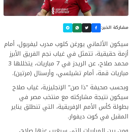
مشاركة الخبر:
سيكون الألماني يورغن كلوب مدرب ليفربول، أمام
أزمة حقيقية، تتمثل في غياب نجم الفريق الأبرز
محمد صلاح، عن الريدز في 7 مباريات، يتخللها 3
مباريات قمة، أمام تشيلسي، وأرسنال (مرتين).
وبحسب صحيفة "ذا صن" الإنجليزية، غياب صلاح
سيكون نتيجة مشاركته مع منتخب مصر في
بطولة كأس الأمم الإفريقية، التي تنطلق يناير
المقبل في كوت ديفوار.
ومن بين المباريات التي سيغيب عنها صلاح،