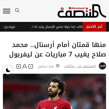
آخر الأخبار
الجميع يصرخ ويطالب: إما دولة تحمي الإنسان وترد له اعتباره، أو ثورة تصحيح جذرية تعيد وجه الوطن المغتصب
منها قمتان أمام أرسنال.. محمد
صلاح يغيب 7 مباريات عن ليفربول
المنتصف نت - وكالات
منذ سنتين