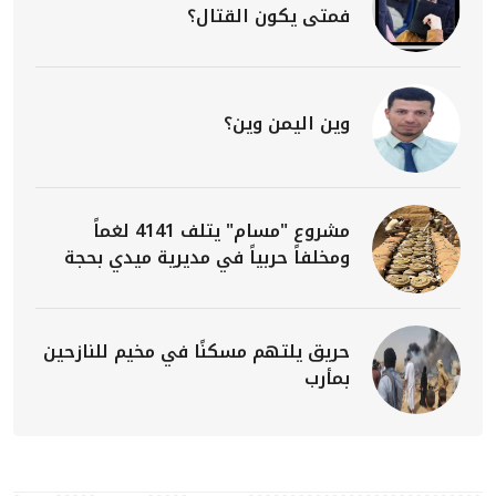
فمتى يكون القتال؟
وين اليمن وين؟
مشروع "مسام" يتلف 4141 لغماً
ومخلفاً حربياً في مديرية ميدي بحجة
حريق يلتهم مسكنًا في مخيم للنازحين
بمأرب