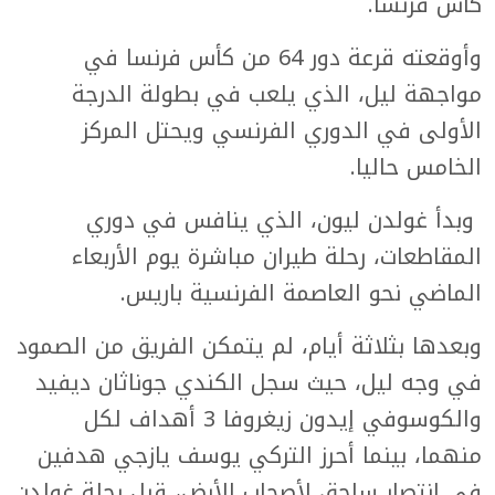
كأس فرنسا.
وأوقعته قرعة دور 64 من كأس فرنسا في
مواجهة ليل، الذي يلعب في بطولة الدرجة
الأولى في الدوري الفرنسي ويحتل المركز
الخامس حاليا.
وبدأ غولدن ليون، الذي ينافس في دوري
المقاطعات، رحلة طيران مباشرة يوم الأربعاء
الماضي نحو العاصمة الفرنسية باريس.
وبعدها بثلاثة أيام، لم يتمكن الفريق من الصمود
في وجه ليل، حيث سجل الكندي جوناثان ديفيد
والكوسوفي إيدون زيغروفا 3 أهداف لكل
منهما، بينما أحرز التركي يوسف يازجي هدفين
في انتصار ساحق لأصحاب الأرض، قبل رحلة غولدن