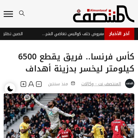
آخر الأخبار
صمت مريب أم عجز مفروض خلف كواليس تغاضي الشرعية عن اعتداءات الحوثي في مأرب والعبر
الصين تطلق خريطة
كأس فرنسا.. فريق يقطع 6500
كيلومتر ليخسر بدزينة أهداف
المنتصف نت - وكالات
منذ سنتين