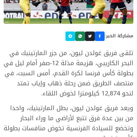
مشاركة الخبر:
تلقى فريق غولدن ليون، من جزر المارتينيك في
البحر الكاريبي، هزيمة مذلة 12-صفر أمام ليل في
بطولة كأس فرنسا لكرة القدم، أمس السبت، في
منتصف الطريق ضمن رحلة ذهاب وإياب تمتد
لنحو 12,874 كيلومترا لخوض اللقاء.
ويعد فريق غولدن ليون، بطل المارتينيك، واحدا
من بين عدة فرق تتبع لأراضي ما وراء البحار
وتخضع للسيادة الفرنسية تخوض منافسات بطولة