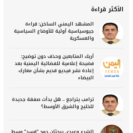
الأكثر قراءة
المشهد اليمني الساخن: قراءة
جيوسياسية أولية للأوضاع السياسية
والعسكرية
أربك المتابعين وحذف دون توضيح:
فضيحة إعلامية للفضائية اليمنية بعد
إعادة نشر فيديو قديم بشأن معارك
البيضاء
ترامب يتراجع .. هل بدأت صفقة جديدة
للخليج والشرق الأوسط؟
الشرع وعبدي يبحثان دمج "قسد" وسط