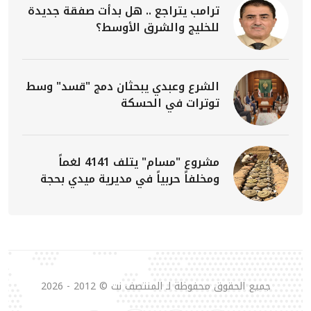
ترامب يتراجع .. هل بدأت صفقة جديدة
للخليج والشرق الأوسط؟
الشرع وعبدي يبحثان دمج "قسد" وسط
توترات في الحسكة
مشروع "مسام" يتلف 4141 لغماً
ومخلفاً حربياً في مديرية ميدي بحجة
جميع الحقوق محفوظة لـ المنتصف نت © 2012 - 2026