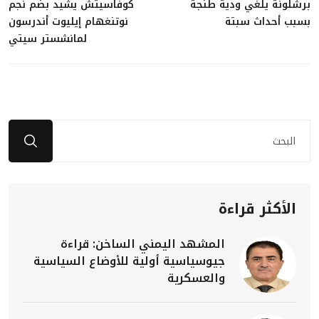
برشلونة يلغي ودية طنجة
كوفاسيتش يشيد بضم نجم
بسبب أحداث سبتة
نوتنغهام إيليوت أندرسون
لمانشستر سيتي
الأكثر قراءة
المشهد اليمني الساخن: قراءة
جيوسياسية أولية للأوضاع السياسية
والعسكرية