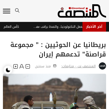
آخر الأخبار
أسواق آسيا تتراجع بفعل التكنولوجيا.. والنفط يراقب مفاوضات السلام
بريطانيا عن الحوثيين : " مجموعة
قراصنة" تدعمهم إيران
المنتصف نت - متابعات:
منذ سنتين