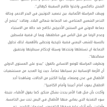
الشحن جالاكسي واخذوا طاقم السفينة كرهائن".
وربطت المراسلة الألمانية، بين تصعيد الحوثيين في البحر الاحمر، وحالة
التذمر الشعبي المتنامي ضد الجماعة شمالي البلاد، وقالت: "يتضح أن
جماعة الحوثي في السنتين الأخيرتين تكافح ضد حالة من الاستياء
وعدم الرضا من قبل الناس في مناطقها، وبما ان قضية فلسطين
بالنسبة للشعب اليمني قضية تاريخية وتحظى بالأهمية، لذلك تحاول
الجماعة ان تستغلها وتتخذها وسيلة لإحكام سيطرتها وتحقيق
مصالحها".
وتطرقت المراسلة للوضع الانساني بالقول: "يبدو على المستوى الدولي
أن الأزمة الإنسانية تم نسيانها تماماً، حيث زرنا العديد من مستشفيات
الأطفال في عدن وصنعاء، ورأينا الكثير من الحالات، وشاهدنا أحد
الاطفال يموت أمام أعيننا وأمام الكاميرا".
وأكدت بأن مثل هذا الأمر يحدث بشكل متكرر، كما يقول الأطباء، نتيجة
سوء التغذية التي يعاني منها الأطفال في اليمن تحت سن الخامسة.
وأفادت، بأنه أثناء زيارة فريقها التلفزيوني لمخيمات النازحين، تم