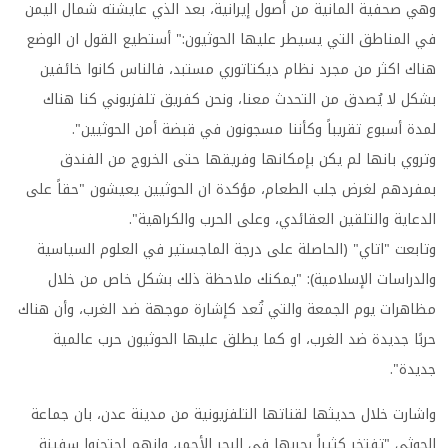
وهي صحفية المانية من أصول إيرانية، بعد الذي عايشته شمال اليمن
في المناطق التي يسيطر عليها الحوثيون:" أستطيع القول ان الوضع
هناك اكثر من مجرد نظام ديكتاتوري مستبد، فالناس كانوا خائفين
بشكل لا يُصدق من التحدث معنا، ونحن كفريق تلفزيوني كنا هناك
لمدة أسبوع تقريباً وكأننا مسجونون في قبضة أمن الحوثيين".
وتروي بانها لم يكن بإمكانها وفريقها حتى الخروج من الفندق
بمفردهم لغرض جلب الطعام، مؤكدة ان الحوثيين يعيشون "حقاً على
الدعاية والتلقين العقائدي، وعلى الحرب والكراهية".
وتابعت "اتاي" (الحاصلة على درجة الماجستير في العلوم السياسية
والدراسات الإسلامية): "يمكنك ملاحظة ذلك بشكل خاص من خلال
مظاهرات يوم الجمعة والتي تُعد كإشارة موجهة ضد الغرب، وأن هناك
حربًا جديدة ضد الغرب، او كما يطلق عليها الحوثيون حرب عالمية
جديدة".
واشارت خلال حديثها لقناتها التلفزيونية من مدينة عدن، بان جماعة
الحوثي "تفتخر كثيراً بحربها في البحر الأحمر، وانهم احتجزوا سفينة