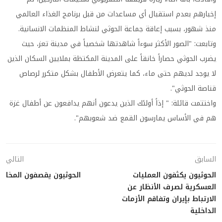
إخبارهم بعدم استقبال أي مساعدات من قبل برنامج الغذاء العالمي
منذ شهور، بسبب إعاقة جماعة الحوثي لنشاط المنظمات الانسانية.
وتابعت: "الصور الأكثر سوءاً شاهدتها شخصياً في مدينة تعز، حيث
يضرب الحوثي حصاراً خانقاً على المدينة المكتظة بملايين السكان الذين
لا يوجد لديهم حتى ماء، كما يتعرض الأطفال بشكل متكرر لرصاص
قناصة الحوثي".
واختتمت قائلة: " إذاً أولئك الذين يدعون أنهم يدافعون عن أطفال غزة
هم في الأساس يمارسون القمع ضد شعوبهم".
السابق
التالي
الحوثيون يكثفون العمليات
الحوثيون يقصفون المخا
العسكرية لصرف الأنظار عن
الارتباط بإيران وتفاقم الأزمات
الداخلية