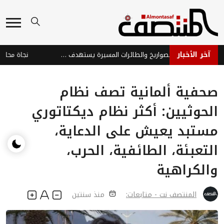
آخر الأخبار
هجوم حوثي بالصواريخ والطائرات المسيرة يستهدف ميناء المخا والساحل الغربي
صحفية ألمانية تصف نظام
الحوثيين: أكثر نظام ديكتاتوري
مستبد يعيش على الدعاية،
التعبئة، الطائفية، الحرب،
والكراهية
المنتصف نت - متابعات:
منذ سنتين