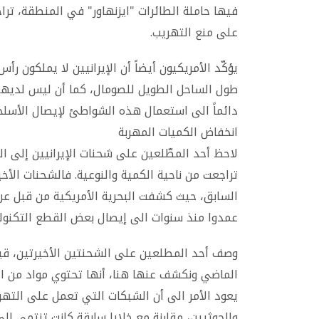
فيها حاملة الطائرات "ايزنهاور" في المنطقة، تراج
على منع التهريب.
يؤكّد الأمريكيون أيضاً أن الإيرانيين لا يملكون ر
طول الساحل الطويل للصومال، كما أن ليس لديهم
دائماً الى استعمال هذه الشواطئ لإيصال الأسلحة
انخفاض الكميات المهربة
لاحظ أحد المطّلعين على شحنات الإيرانيين إلى الح
تراجعت من ناحية الكمية والنوعية. فالشحنات الأخ
السابق، حيث كشفت البحرية الأمريكية من قبل عن ك
عمدوا منذ سنوات الى إيصال بعض القطع التكنولو
وصف أحد المطلعين على الشحنتين الأخيرتين، قبا
الماضي ونكشف عنها هنا، أنها تحتوي مواد من ال
يعود الأمر الى أن الشبكات التي تعمل على التهر
والحوثيين، مقارنة مع خلايا سابقة كانت تنتمي إل