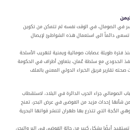
ليمن
سر في الصومال، في الوقت نفسه لم تتمكن من تكوين
ا تسعى دائماً الى استعمال هذه الشواطئ لإيصال
نذ فترة طويلة عصابات صومالية ويمنية لتهريب الأسلحة
منفذ الحدودي مع سلطة عُمان، بتعاون أطراف في الحكومة
صحته تقارير فريق الخبراء الدولي المعني بالملف
ب الصومالي جراء الحرب الدائرة في البلاد، لاستقطاب
ن شأنها إحداث مزيد من الفوضى في عرض البحر، تمنح
وهي الحُجة التي تتذرع بها طهران لتنشر قواتها البحرية
تستفيد أيضًا بشكل كبير من حالة الفوضى في البر والبحر،