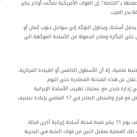
فتها بـ"الخاصة": إن القوات الأمريكية تمكّنت أواخر يناير
بحر العرب.
يحمل أسلحة، ويحاول التوجّه إلى سواحل جنوب عُمان أو
على البحّارة وصادر الحمولة من الأسلحة الموجّهة الى
ضبط ماضية، إلا أن الأسطول الخامس أو القيادة المركزية،
علان عن هذه الشحنة المصادرة حتى اليوم.
إدارة بايدن مع عمليات تهريب الأسلحة الإيرانية
المستمر إلى مليشيا الحوثي في اليمن، في تعارض مع قرار واشنطن الصادر في 17 الماضي بإعادة تصنيف
يأتي ذلك في وقت كانت البحرية الأمريكية قد أعلنت يوم 11 يناير ضبط شحنة أسلحة إيرانية أخرى قبالة
لك العملية بمقتل اثنين من قوات النخبة في البحرية