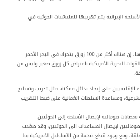
سلحة الإيرانية يتم تهريبها للمليشيات الحوثية في
ونقلت قناة العربية عن أحد المصادر الأمريكية قولها، إن هناك أكثر من 100 زورق يتحرك في البحر الأحمر
لقوات البحرية الأمريكية باعتراض كل زورق صغير وليس من
ة.
ء الإقليميين على إيجاد بدائل ممكنة، مثل تدريب وتسليح
لشرعية، ومساعدة السلطات العُمانية على ضبط التهريب
نة بعصابات صومالية لإيصال الأسلحة إلى الحوثيين.
الصوماليين لإيصال المساعدات الى الحوثيين، وقد صعّدت
نطقة، ومع وجود قطع ضخمة من الأساطيل الأمريكية بما