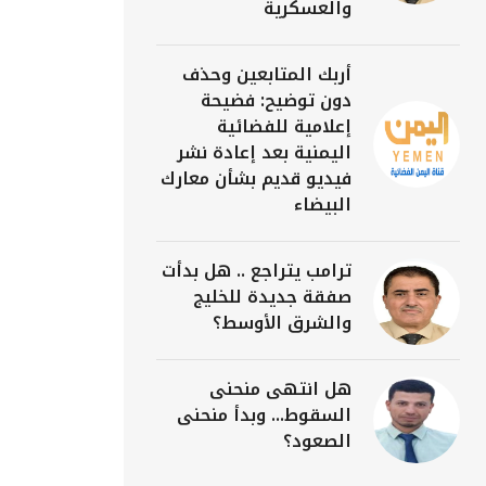
والعسكرية
أربك المتابعين وحذف
دون توضيح: فضيحة
إعلامية للفضائية
اليمنية بعد إعادة نشر
فيديو قديم بشأن معارك
البيضاء
ترامب يتراجع .. هل بدأت
صفقة جديدة للخليج
والشرق الأوسط؟
هل انتهى منحنى
السقوط... وبدأ منحنى
الصعود؟