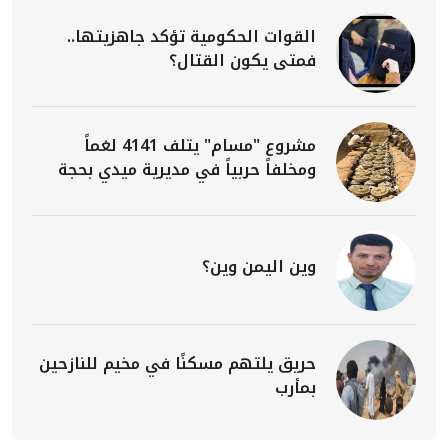
القوات الحكومية تؤكد جاهزيتها..
فمتى يكون القتال؟
مشروع "مسام" يتلف 4141 لغماً
ومخلفاً حربياً في مديرية ميدي بحجة
وين اليمن وين؟
حريق يلتهم مسكنًا في مخيم للنازحين
بمأرب