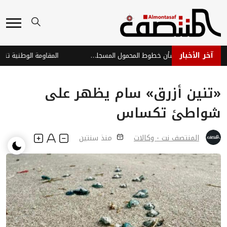
آخر الأخبار
تنظيم الاتصالات يوضح بشأن خطوط المحمول المسجلة بأسماء مواطنين دون علمهم
المقاومة الوطنية تتصدى
«تنين أزرق» سام يظهر على
شواطئ تكساس
المنتصف نت - وكالات
منذ سنتين