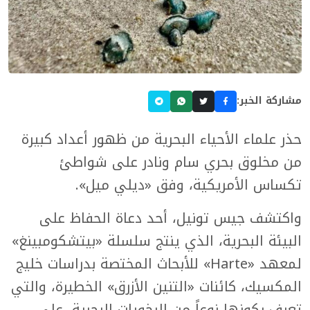
مشاركة الخبر:
حذر علماء الأحياء البحرية من ظهور أعداد كبيرة
من مخلوق بحري سام ونادر على شواطئ
تكساس الأمريكية، وفق «ديلي ميل».
واكتشف جيس تونيل، أحد دعاة الحفاظ على
البيئة البحرية، الذي ينتج سلسلة «بيتشكومبينغ»
لمعهد «Harte» للأبحاث المختصة بدراسات خليج
المكسيك، كائنات «التنين الأزرق» الخطيرة، والتي
تعرف بكونها نوعاً من الرخويات البحرية، على