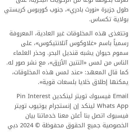
طول جزيرة «نورث بادري»، جنوب كوربوس كريستي
بولاية تكساس.
وتتغذى هذه المخلوقات غير العادية، المعروفة
رسمياً باسم «غلاوكوس آتلانتيكوس»، على
سموم حيوان يشبه قنديل البحر. وحذر العلماء
الناس من لمس «التنين الأزرق»، مع نشر صور له.
كما قال المعهد: «عند لمس هذه المخلوقات،
يمكنها إطلاق خلايا بلسعات قوية».
Email فيسبوك تويتر لينكدين Pin Interest
Whats App لينكد إن إنستجرام يوتيوب تويتر
فيسبوك اتصل بنا أعلن معنا خدماتنا بيان
الخصوصية جميع الحقوق محفوظة © 2024 دبي