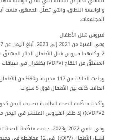
لتفشّي الأمراض القاتلة التي يمكن الوقاية منها
والواسعة النطاق، والتي تضلّل الجمهور، منعت أي
المجتمعات.
فيروس شلل الأطفال
المشتقّ من اللقاح (VDPV) يظهران في سياقات نقص التحصين المزمن.
الحالات كانت بين الأطفال فوق 5 سنوات.
وأكدت منظّمة الصحة العالمية تصنيف اليمن كدول
cVDPV2)) إذ ظهر الفيروس المنتشر في اليمن منذ ذلك الحين في جيبوتي ومصر والصومال.
لشلل الأطفال (tOPV) في 12 محافظة في جميع أنحاء اليمن.