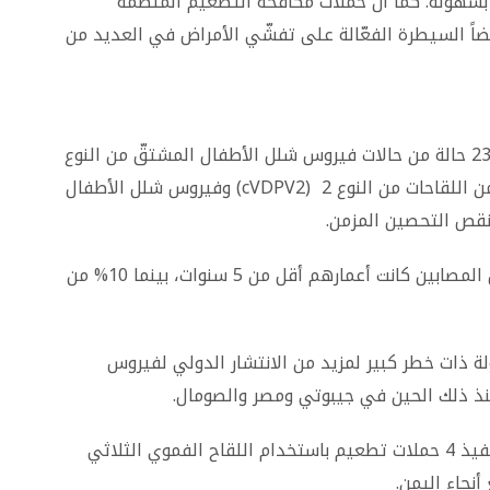
 بسهولة. كما أن حملات مكافحة التطعيم المنظّمة
ضاً السيطرة الفعّالة على تفشّي الأمراض في العديد من
وفي الفترة من 2021 إلى 2023، أبلغ اليمن عن 237 حالة من حالات فيروس شلل الأطفال المشتقّ من النوع
2. وكلاهما فيروس شلل الأطفال الدائر المشتقّ من اللقاحات من النوع 2 (cVDPV2) وفيروس شلل الأطفال
وجاءت الحالات من 117 مديرية، و90% من الأطفال المصابين كانت أعمارهم أقل من 5 سنوات، بينما 10% من
ة ذات خطر كبير لمزيد من الانتشار الدولي لفيروس
وفي عامي 2022 و2023، دعمت منظّمة الصحة تنفيذ 4 حملات تطعيم باستخدام اللقاح الفموي الثلاثي