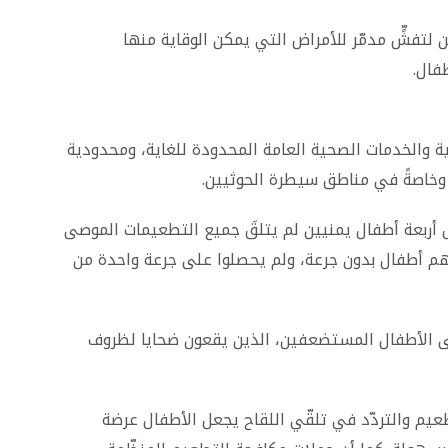
 لتفشٍّ مدمّر للأمراض التي يمكن الوقاية منها
فال.
ة والخدمات الصحية العامة المحدودة للغاية، ومحدودية
د وخاصةً في مناطق سيطرة الحوثيين.
أربعة أطفال يمنيين لم يتلقَ جميع التطعيمات الموصى
ي جدول التحصين الروتيني الوطني، و17% هم أطفال بدون جرعة، ولم يحصلوا على جرعة واحدة من
على الأطفال المستضعفين، الذين يقعون ضحايا لظروف
يم والتردّد في تلقّي اللقاح يجعل الأطفال عرضة