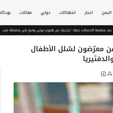
اليمن
اخبار
انتهاكات
دولي
مقالات
بودكا
ا الاتصالات عنها : تحذيرات من هجوم حوثي واسع على محافظة مارب
ر
من معرّضون لشلل الأطفال
لدفتيريا