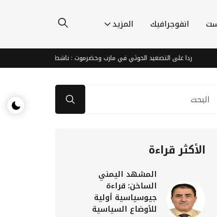
ست
انفوجرافيك
المزيد
دا على التصعيد الحوثي في مارب وحضرموت : ناشطون يطالبون الشرعية والتحالف بال
الأكثر قراءة
المشهد اليمني
الساخن: قراءة
جيوسياسية أولية
للأوضاع السياسية