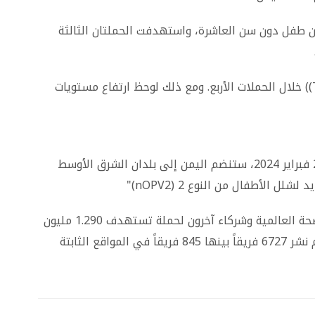
الحملتان الأولى والثانية نحو 2.4 مليون طفل دون سن العاشرة، واستهدفت الحملتان الثالثة
وفي المجمل، تم تسليم 6925255 جرعة من Topv)) خلال الحملات الأربع. ومع ذلك لوحظ ارتفاع مستويات
وقال الدكتور بيسيغان: "في الفترة من 25 إلى 27 فبراير 2024، ستنضم اليمن إلى بلدان الشرق الأوسط
 الأطفال من النوع 2 (nOPV2)"
وتخطّط وزارة الصحة العامة والسكان ومنظّمة الصحة العالمية وشركاء آخرون لحملة تستهدف 1.290 مليون
طفل من 120 مديرية في 12 محافظة. حيث سيتم نشر 6727 فريقاً بينها 845 فريقاً في المواقع الثابتة