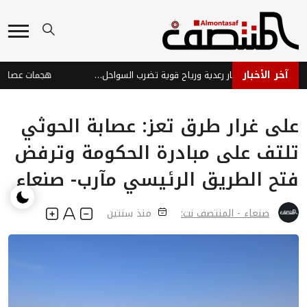
آخر الأخبار
طقس متقلب: أمطار رعدية ورياح قوية تضرب السواحل والمرتفعات
على غرار طرق تعز: عصابة الحوثي
تلتف على مبادرة الحكومة وترفض
فتح الطريق الرئيسي مآرب- صنعاء
صنعاء - المنتصف نت:
منذ سنتين