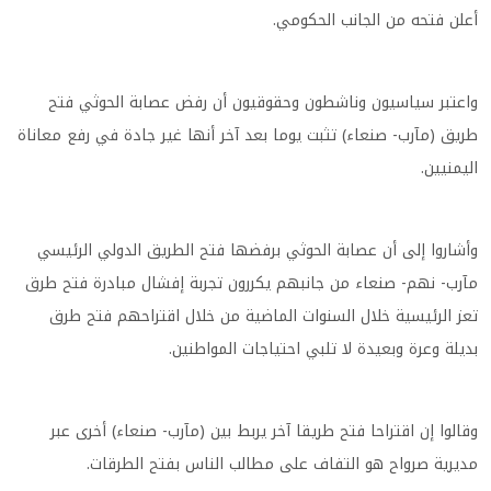
أعلن فتحه من الجانب الحكومي.
واعتبر سياسيون وناشطون وحقوقيون أن رفض عصابة الحوثي فتح
طريق (مآرب- صنعاء) تثبت يوما بعد آخر أنها غير جادة في رفع معاناة
اليمنيين.
وأشاروا إلى أن عصابة الحوثي برفضها فتح الطريق الدولي الرئيسي
مآرب- نهم- صنعاء من جانبهم يكررون تجربة إفشال مبادرة فتح طرق
تعز الرئيسية خلال السنوات الماضية من خلال اقتراحهم فتح طرق
بديلة وعرة وبعيدة لا تلبي احتياجات المواطنين.
وقالوا إن اقتراحا فتح طريقا آخر يربط بين (مآرب- صنعاء) أخرى عبر
مديرية صرواح هو التفاف على مطالب الناس بفتح الطرقات.