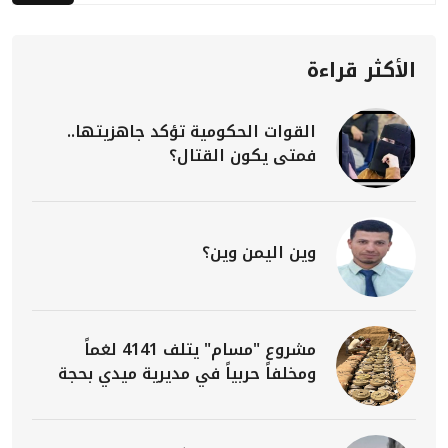
الأكثر قراءة
القوات الحكومية تؤكد جاهزيتها..
فمتى يكون القتال؟
وين اليمن وين؟
مشروع "مسام" يتلف 4141 لغماً
ومخلفاً حربياً في مديرية ميدي بحجة