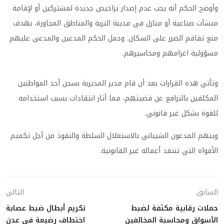
وأوضح الحكم أنه يجب عدم إصدار تراخيص جديدة لمشتركين أو لإقامة
منشآت صناعية أو منازل في مدينة التربة والمناطق المجاورة، بهدف
منع تفاقم الضرر على السكان. وحمل الحكم المدعين والمدعى عليهم
مسؤولية اغرامهم ومخاسيرهم.
وتأتي هذه القرارات بعد أن قام مدير المديرية بسجن أحد المواطنين
المكلفين بالترافع عن قضيتهم، مما أثار انتقادات بسبب استخدامه
للقوة بشكل غير قانوني.
ويتهم المدعون الشيباني بالاستغلال السلطة والنفوذ من أجل تكميم
الأفواه التي تنتقد أعماله غير القانونية.
السابق
التالي
حملات رقابية مكثفة لضبط
تكريم أبطال ضبط عصابة
الأسواق ومحاسبة المخالفين
اختطاف رضيعة في عدن