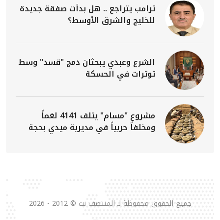
ترامب يتراجع .. هل بدأت صفقة جديدة
للخليج والشرق الأوسط؟
الشرع وعبدي يبحثان دمج "قسد" وسط
توترات في الحسكة
مشروع "مسام" يتلف 4141 لغماً
ومخلفاً حربياً في مديرية ميدي بحجة
جميع الحقوق محفوظة لـ المنتصف نت © 2012 - 2026