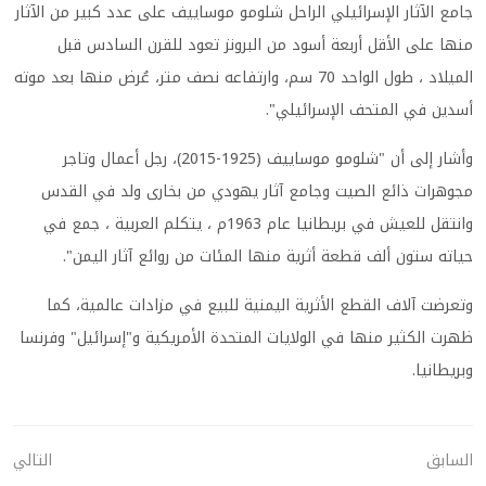
جامع الآثار الإسرائيلي الراحل شلومو موساييف على عدد كبير من الآثار
منها على الأقل أربعة أسود من البرونز تعود للقرن السادس قبل
الميلاد ، طول الواحد 70 سم، وارتفاعه نصف متر، عُرض منها بعد موته
أسدين في المتحف الإسرائيلي".
وأشار إلى أن "شلومو موساييف (1925-2015)، رجل أعمال وتاجر
مجوهرات ذائع الصيت وجامع آثار يهودي من بخارى ولد في القدس
وانتقل للعيش في بريطانيا عام 1963م ، يتكلم العربية ، جمع في
حياته ستون ألف قطعة أثرية منها المئات من روائع آثار اليمن".
وتعرضت آلاف القطع الأثرية اليمنية للبيع في مزادات عالمية، كما
ظهرت الكثير منها في الولايات المتحدة الأمريكية و"إسرائيل" وفرنسا
وبريطانيا.
السابق
التالي