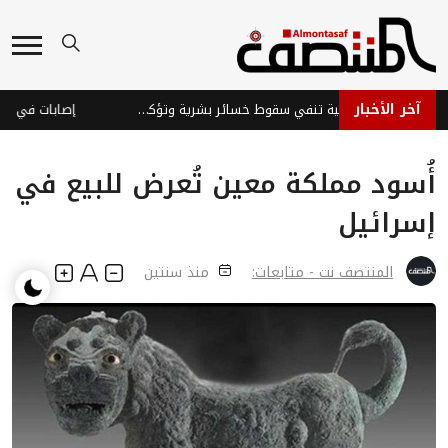
آخر الأخبار
قوات الطوارئ اليمنية تنفي سقوط خسائر بشرية وتؤكد جاهزيتها
إصابات في نجران
أُسود مملكة معين تُعرض للبيع في
إسرائيل
المنتصف نت - متابعات:
منذ سنتين