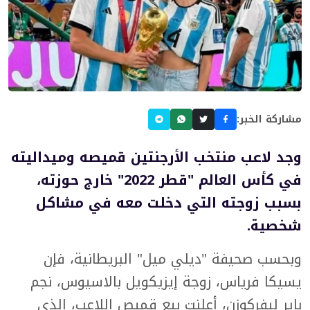
مشاركة الخبر:
وجد لاعب منتخب الأرجنتين قميصه وميداليته
في كأس العالم "قطر 2022" خارج حوزته،
بسبب زوجته التي دخلت معه في مشاكل
شخصية.
وبحسب صحيفة "ديلي ميل" البريطانية، فإن
يسيكا فرياس، زوجة إيزيكويل بالاسيوس، نجم
باير ليفركوزن، أعلنت بيع قميص اللاعب، الذي