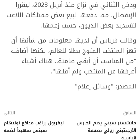
ودخل الثنائي في نزاع منذ أبريل 2023، ليقررا
الإنفصال، مما دفعها لبيع بعض ممتلكات اللاعب
لتسديد بعض الديون، حسب زعمها.
وقالت فرياس أن لديها معلومات من شأنها أن
تهز المنتخب المتوج بطلا للعالم، لكنها أضافت:
"من المناسب أن أبقى صامتة.. هناك أشياء
أعرفها عن المنتخب ولم أقلها".
المصدر: "وسائل إعلام"
السابق
التالي
مانشستر سيتي يضم الحارس
ليفربول يراقب مدافع توتنهام
الأرجنتيني رولي بصفقة
سبنس تمهيداً لضمه
قياسية