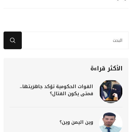
الأكثر قراءة
القوات الحكومية تؤكد جاهزيتها..
فمتى يكون القتال؟
وين اليمن وين؟